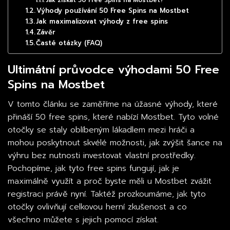
Jak získat 50 Free Spins na Mostbet?
Výhody používání 50 Free Spins na Mostbet
Jak maximalizovat výhody z free spins
Závěr
Časté otázky (FAQ)
Ultimátní průvodce výhodami 50 Free
Spins na Mostbet
V tomto článku se zaměříme na úžasné výhody, které
přináší 50 free spins, které nabízí Mostbet. Tyto volné
otočky se staly oblíbeným lákadlem mezi hráči a
mohou poskytnout skvélé možnosti, jak zvýšit šance na
výhru bez nutnosti investovat vlastní prostředky.
Pochopíme, jak tyto free spins fungují, jak je
maximálně využít a proč byste měli u Mostbet zvážit
registraci právě nyní. Taktéž prozkoumáme, jak tyto
otočky ovlivňují celkovou herní zkušenost a co
všechno můžete s jejich pomocí získat.