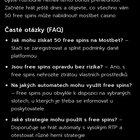
Začněte hrát ještě dnes a objevte, co všechno vám
50 free spins může nabídnout!
mostbet casino
Časté otázky (FAQ)
Jak mohu získat 50 free spins na Mostbet?
–
Stačí se zaregistrovat a splnit podmínky dané
platformou.
Jsou free spins opravdu bez rizika?
– Ano, s
free spins nehrozíte ztrátou vlastních prostředků.
Na jakých automatech mohu využít free spins?
– Free spins jsou obvykle k dispozici na vybraných
slotech, u kterých je třeba se informovat u
poskytovatele.
Jaké strategie mohu použít s free spins?
–
Doporučuje se hrát automaty s vysokým RTP a
otestovat různé herní strategie.