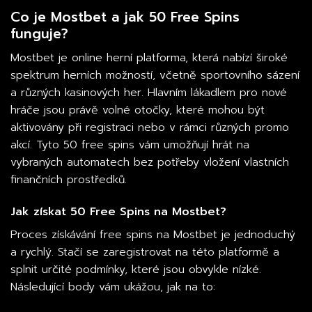
Co je Mostbet a jak 50 Free Spins
funguje?
Mostbet je online herní platforma, která nabízí široké
spektrum herních možností, včetně sportovního sázení
a různých kasinových her. Hlavním lákadlem pro nové
hráče jsou právě volné otočky, které mohou být
aktivovány při registraci nebo v rámci různých promo
akcí. Tyto 50 free spins vám umožňují hrát na
vybraných automatech bez potřeby vložení vlastních
finančních prostředků.
Jak získat 50 Free Spins na Mostbet?
Proces získávání free spins na Mostbet je jednoduchý
a rychlý. Stačí se zaregistrovat na této platformě a
splnit určité podmínky, které jsou obvykle nízké.
Následující body vám ukážou, jak na to: