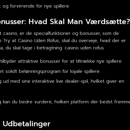
og forvirrende for nye spillere.
onusser: Hvad Skal Man Værdsætte?
et casino, er de specialfunktioner og bonusser, som de
o Try at Casino Uden Rofus, skal du overveje, hvad der er
ika, du skal tage i betragtning:
casino uden rofus
byder attraktive bonusser for at tiltrække nye spillere.
et solidt belønningsprogram for loyale spillere.
g ud med sine interaktive live dealer-spil, hvilket giver en
ng kan du bedre vurdere, hvilken platform der bedst fremm
 Udbetalinger