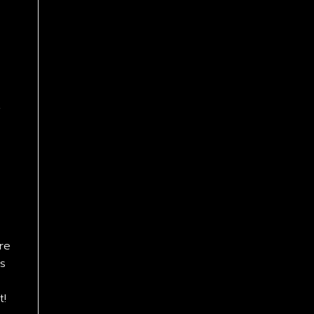
,
re
ns
t!