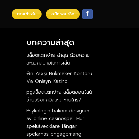
ทางเข้าเล่น
สมัครสมาชิก
บทความล่าสุด
สล็อตแตกง่าย ล่าสุด ด้วยความ
สะดวกสบายในการเล่น
Ən Yaxşı Bukmeker Kontoru
Və Onlayn Kazino
pgสล็อตแตกง่าย สล็อตออนไลน์
จ่ายจริงทุกบิลเหมาะกับใคร?
Psykologin bakom designen
av online casinospel: Hur
spelutvecklare fångar
spelarnas engagemang