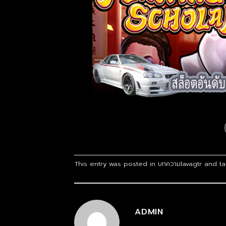
This entry was posted in
บทความlavagtr
and t
ADMIN