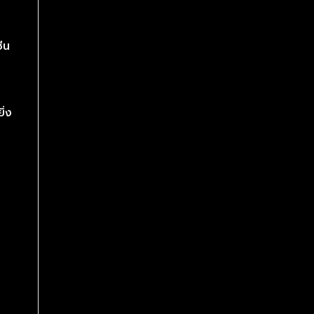
ีน
ิ่ง