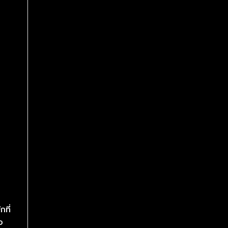
กที่
อ