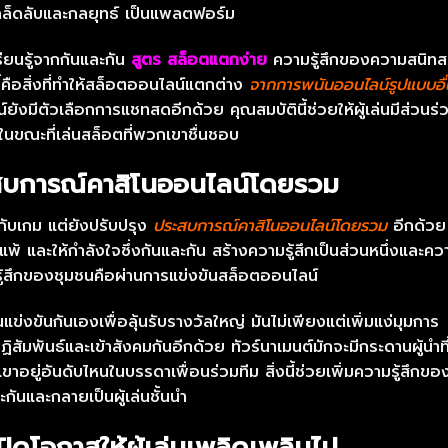
คล็ดลับและกลยุทธ์ เป็นแพลตฟอร์ม
ียนรู้จากกันและกัน
สูตร สล็อตแตกง่าย
ความรู้สึกของความสนิท
ี้คือสิ่งที่ทำให้สล็อตออนไลน์แตกต่าง
จากการพนันออนไลน์รูปแบบอื
งมีตัวเลือกการแชทสดอีกด้วย คุณสมบัตินี้ช่วยให้ผู้เล่นมีส่วนร่
ในขณะที่เล่นสล็อตที่พวกเขาชื่นชอบ
ะสบการณ์คาสิโนออนไลน์โดยรวม
้กับเกม แต่ยังปรับปรุง
ประสบการณ์คาสิโนออนไลน์โดยรวม
อีกด้วย 
พ้ และให้กำลังใจซึ่งกันและกัน สร้างความรู้สึกเป็นส่วนหนึ่งและคว
มรู้สึกของชุมชนคือผ่านการแข่งขันสล็อตออนไลน์
คนแข่งขันกันเองเพื่อลุ้นรับรางวัลใหญ่ มันไม่เพียงแต่เพิ่มแง่มุมการ
ีปฏิสัมพันธ์และเข้าสังคมกันอีกด้วย ทัวร์นาเมนต์มักจะมีกระดานผู้นำที่ผ
อยู่อันดับไหนในบรรดาเพื่อนร่วมทีม สิ่งนี้ช่วยเพิ่มความรู้สึกขอ
กันและกลายเป็นผู้เล่นชั้นนำ
ปิดโอกาสให้ผู้เล่นเพลิดเพลินไป