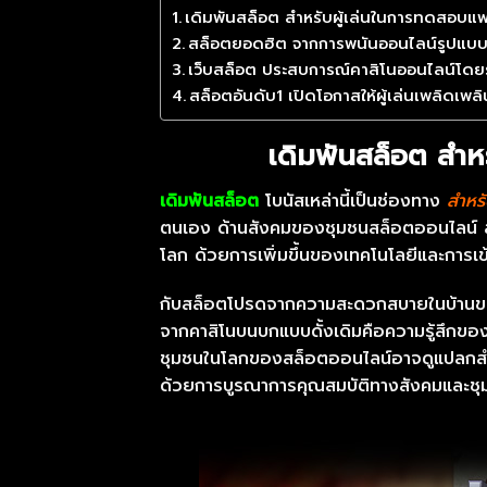
เดิมพันสล็อต สำหรับผู้เล่นในการทดสอบ
สล็อตยอดฮิต จากการพนันออนไลน์รูปแบบอ
เว็บสล็อต ประสบการณ์คาสิโนออนไลน์โด
สล็อตอันดับ1 เปิดโอกาสให้ผู้เล่นเพลิดเพล
เดิมพันสล็อต สำ
เดิมพันสล็อต
โบนัสเหล่านี้เป็นช่องทาง
สำหร
ตนเอง
ด้านสังคมของชุมชนสล็อตออนไลน์
โลก ด้วยการเพิ่มขึ้นของเทคโนโลยีและการเข้
กับสล็อตโปรดจากความสะดวกสบายในบ้านข
จากคาสิโนบนบกแบบดั้งเดิมคือความรู้สึกขอ
ชุมชนในโลกของสล็อตออนไลน์อาจดูแปลกสำหรั
ด้วยการบูรณาการคุณสมบัติทางสังคมและชุ