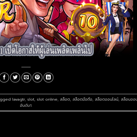
agged
lavagtr
,
slot
,
slot online
,
สล็อต
,
สล็อตมือถือ
,
สล็อตออนไลน์
,
สล็อนออน
อันดับ1
.