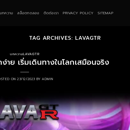
บทความ
สล็อตทดลอง
ติดต่อเรา
PRIVACY POLICY
SITEMAP
TAG ARCHIVES:
LAVAGTR
บทความLAVAGTR
ง่าย เริ่มเดินทางในโลกเสมือนจริง
OSTED ON
23/12/2023
BY
ADMIN