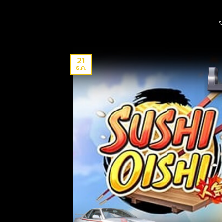
P
21
ธ.ค.