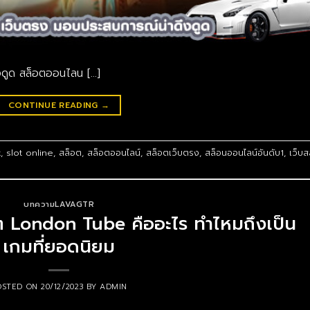
งดูด สล็อตออนไลน […]
CONTINUE READING
→
t
,
slot online
,
สล็อต
,
สล็อตออนไลน์
,
สล็อตเว็บตรง
,
สล็อนออนไลน์อันดับ1
,
เว็บส
บทความLAVAGTR
ต London Tube คืออะไร ทำไหมถึงเป็น
เกมที่ยอดนิยม
OSTED ON
20/12/2023
BY
ADMIN