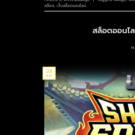
สล็อต
,
เว็บสล็อตออนไลน์
สล็อตออนไลน์
P
22
ธ.ค.