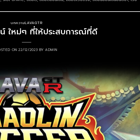
บทความLAVAGTR
 ใหม่ๆ ที่ให้ประสบการณ์ที่ดี
OSTED ON
22/12/2023
BY
ADMIN