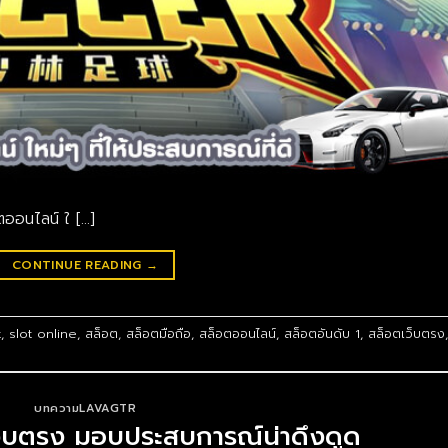
อตออนไลน์ ใ […]
CONTINUE READING
→
t
,
slot online
,
สล็อต
,
สล็อตมือถือ
,
สล็อตออนไลน์
,
สล็อตอันดับ 1
,
สล็อตเว็บตรง
,
บทความLAVAGTR
ว็บตรง มอบประสบการณ์น่าดึงดูด