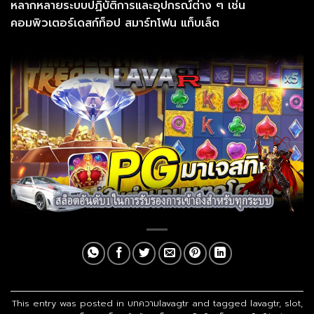
หลากหลายระบบปฏิบัติการและอุปกรณ์ต่าง ๆ เช่น
คอมพิวเตอร์เดสก์ท็อป สมาร์ทโฟน แท็บเล็ต
This entry was posted in
บทความlavagtr
and tagged
lavagtr
,
slot
,