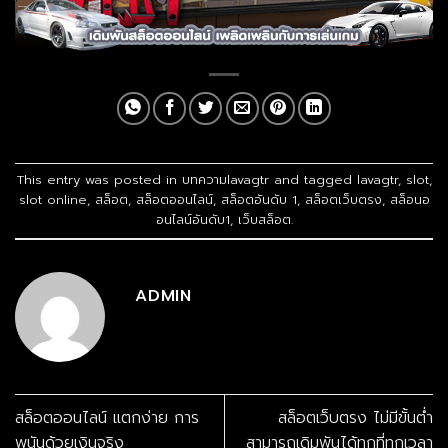
This entry was posted in
บทความlavagtr
and tagged
lavagtr
,
slot
,
slot online
,
สล็อต
,
สล็อตออนไลน์
,
สล็อตอันดับ 1
,
สล็อตเว็บตรง
,
สล็อนอ
อนไลน์อันดับ1
,
เว็บสล็อต
.
ADMIN
สล็อตออนไลน์ แตกง่าย การ
สล็อตเว็บตรง ไม่มีขั้นต่ำ
พนันด้วยเงินจริง
สามารถเดิมพันได้ทุกที่ทุกเวลา