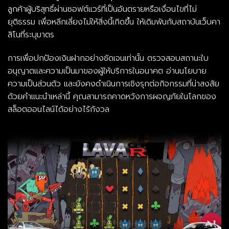
ลูกค้าผู้บริสุทธิ์ผ่านซอฟต์แวร์ที่เป็นอันตรายหรือเงื่อนไขที่ไม่
ยุติธรรม เพื่อหลีกเลี่ยงไม่ให้สิ่งนี้เกิดขึ้น ให้เดิมพันกับสถาบันเว็บคา
สิโนที่ระบุมาตร
การเพื่อปกป้องเงินฝากอย่างชัดเจนเท่านั้น ตรวจสอบสถานะใบ
อนุญาตและความเป็นมาของผู้ให้บริการในอนาคต อ่านนโยบาย
ความเป็นส่วนตัว และยังคงดำเนินการเชิงรุกต่อกิจกรรมที่น่าสงสัย
ด้วยคำแนะนำเหล่านี้ คุณสามารถคาดหวังการผจญภัยในโลกของ
สล็อตออนไลน์ได้อย่างไร้กังวล