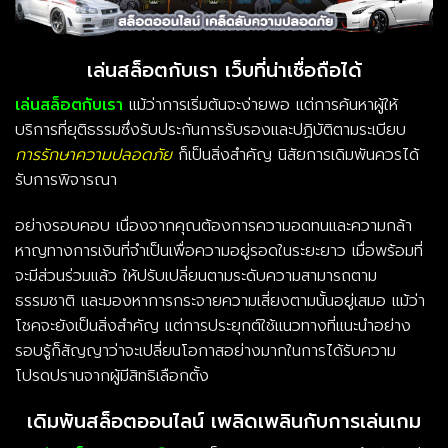
เล่นสล็อตกับเรา เว็บที่น่าเชื่อถือได้
เล่นสล็อตกับเรา
แม้ว่าการเริ่มต้นจะง่ายพอ แต่การค้นหาผู้ให้
บริการที่ยุติธรรมซึ่งรับประกันการรับรองและปฏิบัติตามระเบียบ
การรักษาความปลอดภัย
ก็เป็นสิ่งสำคัญ นิสัยการเดิมพันควรได้
รับการพิจารณา
อย่างรอบคอบ เนื่องจากคุณต้องการความอดทนและความกล้า
หาญทางการเงินที่จำเป็นเพื่อความอยู่รอดในระยะยาว เมื่อพร้อมที่
จะมีส่วนร่วมแล้ว ให้ปรับเปลี่ยนตามระดับความสามารถตาม
ธรรมชาติ และมองหาการกระจายความเสี่ยงตามนั้นอยู่เสมอ แม้ว่า
โชคจะยังเป็นสิ่งสำคัญ แต่การประยุกต์ใช้แนวทางที่แนะนำอย่าง
รอบรู้ก็สัญญาว่าจะเปลี่ยนโอกาสอย่างมากในการได้รับความ
โปรดปรานจากผู้มีสิทธิเลือกตั้ง
เดิมพันสล็อตออนไลน์ เพลิดเพลินกับการเล่นเกม