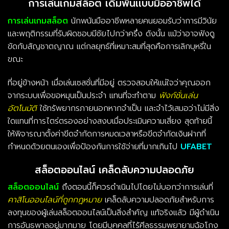
การเล่นเกมสล็อต เดิมพันเเบบมืออาชีพได้
การเล่นเกมสล็อต
นักพนันมืออาชีพหลายคนยอมรับว่าการมีวินัย
และพฤติกรรมที่รับผิดชอบมีชัยไปกว่าครึ่ง ดังนั้น แม้ว่าอาจฟังดู
ขัดกับสัญชาตญาณ แต่กลยุทธ์ที่เหมาะสมที่สุดคือการเลิกบุหรี่ใน
ขณะ
ที่อยู่ข้างหน้า เมื่อเล่นเซสชั่นที่มีอยู่ ตรวจสอบให้แน่ใจว่าคุณออก
จากระบบเพื่อขอหมุนเป็นประจำ แทนที่จะทำตาม
ฟังก์ชั่นเล่น
อัตโนมัติ
ใช้ทรัพยากรภายนอกหากจำเป็น และจำไว้เสมอว่าไม่มีสิ่ง
ใดแทนที่การไตร่ตรองอย่างสงบเมื่อประเมินความเสี่ยง สุดท้ายนี้
ให้พิจารณาตั้งค่าขีดจำกัดการหมดเวลาหรือขีดจำกัดเงินฝากที่
กำหนดด้วยตนเองเพื่อป้องกันการใช้จ่ายที่มากเกินไป
UFABET
สล็อตออนไลน์ เคล็ดลับความปลอดภัย
สล็อตออนไลน์
ถึงตอนนี้ก็ควรดำเนินไปโดยไม่บอกว่าการเล่นที่
คาสิโนออนไลน์ที่ถูกกฎหมาย
เคล็ดลับความปลอดภัยสำหรับการ
ลงทุนของผู้เล่นสล็อตออนไลน์เป็นสิ่งสำคัญ แท้จริงแล้ว มีผู้ดำเนิน
การอันธพาลอยู่มากมาย โดยมีบุคคลที่ไร้ศีลธรรมพยายามฉ้อโกง