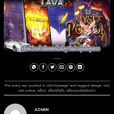
This entry was posted in
บทความlavagtr
and tagged
lavagtr
,
slot
,
slot online
,
สล็อต
,
สล็อตมือถือ
,
สล็อนออนไลน์อันดับ1
.
ADMIN