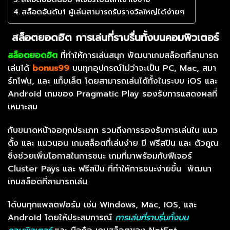
สล็อตอันดับ1 ผู้เล่นสามารถรับรางวัลใหญ่ได้ง่ายๆ
สล็อตยอดฮิต การเล่นที่ราบรื่นทั้งบนคอมพิวเตอร์
สล็อตยอดฮิต
ที่ทำให้การเล่นสนุก
พัฒนาเกมสล็อตที่สามารถ
เล่นได้
bonus99
บนทุกอุปกรณ์ไม่ว่าจะเป็น PC, Mac, สมา
ร์ทโฟน, และ แท็บเล็ต โดยสามารถเล่นได้ทั้งในระบบ iOS และ
Android
เกมของ Pragmatic Play รองรับการแสดงผลที่
เหมาะสม
กับขนาดหน้าจอทุกประเภท รวมถึงการรองรับการเล่นใน แนว
ตั้ง และ แนวนอน
เกมสล็อตที่เล่นง่าย มี ฟรีสปิน และ ตัวคูณ
ซึ่งช่วยเพิ่มโอกาสในการชนะ
เกมที่มาพร้อมกับฟีเจอร์
Cluster Pays และ ฟรีสปิน ที่ทำให้การชนะง่ายขึ้น
พัฒนา
เกมสล็อตที่สามารถเล่น
ได้บนทุกแพลตฟอร์ม เช่น Windows, Mac, iOS, และ
Android โดยให้ประสบการณ์
การเล่นที่ราบรื่นทั้งบน