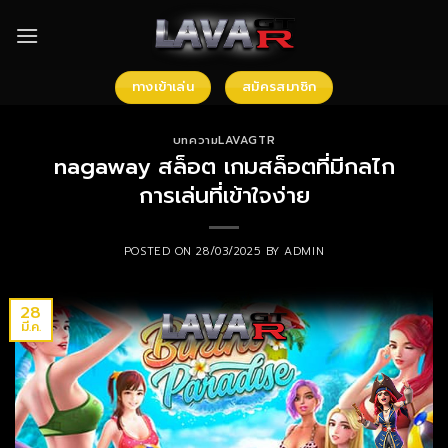
Skip
to
content
ทางเข้าเล่น
สมัครสมาชิก
บทความLAVAGTR
nagaway สล็อต เกมสล็อตที่มีกลไก
การเล่นที่เข้าใจง่าย
POSTED ON
28/03/2025
BY
ADMIN
28
มี.ค.