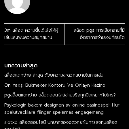
3m สล็อต ความตื่นเต็มใจให้ผู้
สล็อต pgs การเลือกเกมที่มี
เล่นและเพิ่มความสนุกสนาน
อัตราการจ่ายเงินก้อนโต
บทความล่าสุด
สล็อตแตกง่าย ล่าสุด ด้วยความสะดวกสบายในการเล่น
Ən Yaxşı Bukmeker Kontoru Və Onlayn Kazino
pgสล็อตแตกง่าย สล็อตออนไลน์จ่ายจริงทุกบิลเหมาะกับใคร?
Psykologin bakom designen av online casinospel: Hur
spelutvecklare fångar spelarnas engagemang
slotxo สล็อตออนไลน์ บทบาทของจิตวิทยาในการลงทุนสล็อต