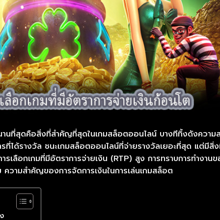
นที่สุดคือสิ่งที่สำคัญที่สุดในเกมสล็อตออนไลน์ บางทีทิ้งดังความ
รที่ได้รางวัล
ชนะเกมสล็อตออนไลน์ที่จ่ายรางวัลเยอะที่สุด แต่มีสิ่งท
การเลือกเกมที่มีอัตราการจ่ายเงิน (RTP) สูง การทราบการทำงาน
ม ความสำคัญของการจัดการเงินในการเล่นเกมสล็อต
ูง