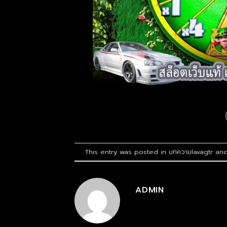
This entry was posted in
บทความlavagtr
and
ADMIN