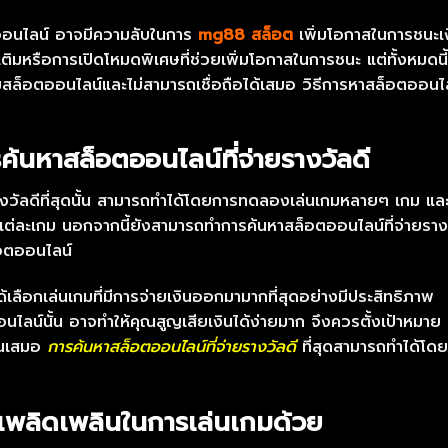
อนไลน์ อาจมีความลับในการ
mg88 สล็อต
เพิ่มโอกาสในการชนะเ
เติมหรือการเปิดโหมดพิเศษที่ช่วยเพิ่มโอกาสในการชนะ แต่ทั้งหมดนี้
เกมสล็อตออนไลน์และไม่สามารถเชื่อถือได้เสมอ
วิธีการหาสล็อตออนไ
้นหาสล็อตออนไลน์ที่จ่ายรางวัลดี
างวัลดีที่สุดนั้น สามารถทำได้โดยการทดลองเล่นเกมหลายๆ เกม แล
นแต่ละเกม นอกจากนี้ยังสามารถทำการค้นหาสล็อตออนไลน์ที่จ่ายราง
ล็อตออนไลน์
ณได้เลือกเล่นเกมที่มีการจ่ายเงินออกมามากที่สุดอย่างมีประสิทธิภาพ
นไลน์นั้น อาจทำให้คุณสูญเสียเงินได้ง่ายมาก จึงควรตั้งเป้าหมาย
ล่นเสมอ
การค้นหาสล็อตออนไลน์ที่จ่ายรางวัลดี
ที่สุดสามารถทำได้โดยด
 เพลิดเพลินในการเล่นเกมด้วย