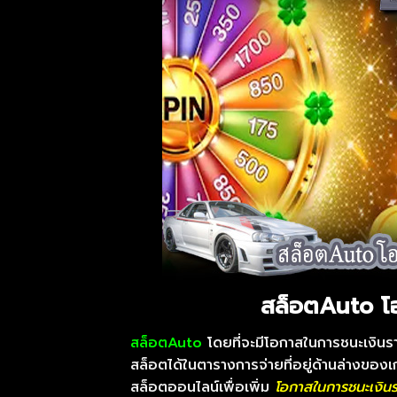
สล็อตAuto โ
สล็อตAuto
โดยที่จะมีโอกาสในการชนะเงิน
สล็อตได้ในตารางการจ่ายที่อยู่ด้านล่างของเก
สล็อตออนไลน์เพื่อเพิ่ม
โอกาสในการชนะเงินร