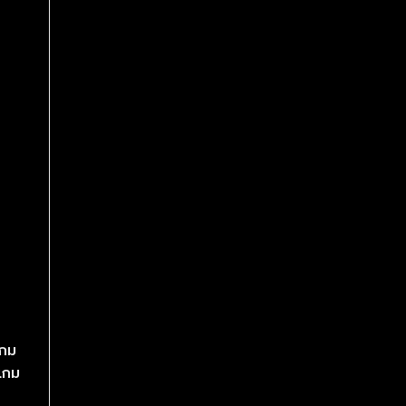
เกม
นเกม