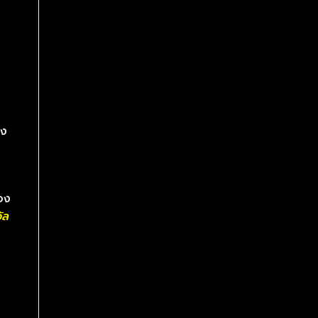
าง
รอง
ัล