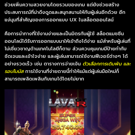
ช่วยเพิ่มความสวยงามโดยรวมของเกม แต่ยังช่วยสร้าง
ประสบการณ์ที่น่าดึงดูดและสนุกสนานให้กับผู้เล่นอีกด้วย
อีก
แง่มุมที่สำคัญของการออกแบบ UX ในสล็อตออนไลน์
คือการนำทางที่ใช้งานง่ายและเป็นมิตรกับผู้ใช้ สล็อตแมชชีน
ออนไลน์ได้รับการออกแบบมาให้เข้าถึงได้ง่าย แม้สำหรับผู้เล่นที่
ไม่เชี่ยวชาญด้านเทคโนโลยีก็ตาม ส่วนควบคุมเกมมีป้ายกำกับ
ชัดเจนและเข้าใจง่าย และผู้เล่นสามารถใช้งานฟีเจอร์ต่างๆ ได้
อย่างรวดเร็ว เช่น ตารางการจ่ายเงิน
ตัวเลือกการเดิมพัน และ
รอบโบนัส
การใช้งานที่ง่ายดายนี้ทำให้แม้แต่ผู้เล่นมือใหม่ก็
สามารถเพลิดเพลินกับเกมได้โดยไม่ยาก