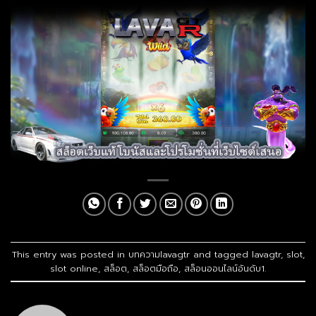
This entry was posted in
บทความlavagtr
and tagged
lavagtr
,
slot
,
slot online
,
สล็อต
,
สล็อตมือถือ
,
สล็อนออนไลน์อันดับ1
.