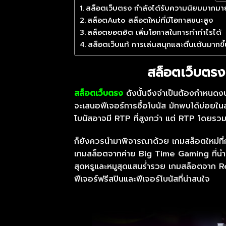
สล็อตเว็บตรง กำลังได้รับความนิยมมากมา
สล็อตAuto สล็อตใหม่ที่มีโอกาสชนะสูง
สล็อตยอดฮิต เพิ่มโอกาสในการทำกำไรได้
สล็อตเว็บแท้ การเล่นสนุกและตื่นเต้นมากขึ
สล็อตเว็บตรง
สล็อตเว็บตรง
ดังนั้นจึงจำเป็นต้องกำหนด
จะเสนอฟีเจอร์การซื้อโบนัส มักพบได้บ่อยในส
โบนัสอาจมี RTP ที่สูงกว่า แต่ RTP โดยร
ก็ยังควรนำมาพิจารณาด้วย
เกมสล็อตใหม่ที่
เกมสล็อตจากค่าย Big Time Gaming ที่นำเส
สุดหรูและหมูสุดแสนร่ำรวย
เกมสล็อตจาก R
ฟีเจอร์ฟรีสปินและฟีเจอร์โบนัสที่น่าสนใจ