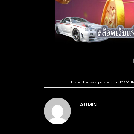
This entry was posted in
บทความl
ADMIN