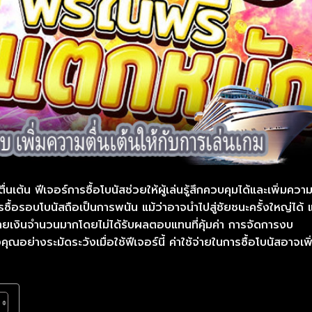
เต้น ฟีเจอร์การซื้อโบนัสช่วยให้ผู้เล่นรู้สึกควบคุมได้และเพิ่มความ
การซื้อรอบโบนัสถือเป็นการพนัน แม้ว่าอาจนำไปสู่ชัยชนะครั้งใหญ่ได้ 
่ายเงินจำนวนมากโดยไม่ได้รับผลตอบแทนที่คุ้มค่า
การจัดการงบ
อย่างระมัดระวังเมื่อใช้ฟีเจอร์นี้ ค่าใช้จ่ายในการซื้อโบนัสอาจเพิ