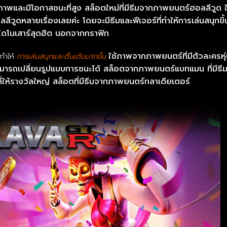
ภาพและมีโอกาสชนะที่สูง
สล็อตใหม่ที่มีธีมจากภาพยนตร์ฮอลลีวูด
ีวูดหลายเรื่องเลยค่ะ โดยจะมีธีมและฟีเจอร์ที่ทำให้การเล่นสนุกขึ้
ไดโนเสาร์สุดฮิต นอกจากกราฟิก
ใช้ภาพจากภาพยนตร์ที่มีตัวละครหุ
ทำให้
การเล่นสนุกและตื่นเต้นมากขึ้น
ามารถเปลี่ยนรูปแบบการชนะได้
สล็อตจากภาพยนตร์แบทแมน ที่มีธีม
ี่ให้รางวัลใหญ่
สล็อตที่มีธีมจากภาพยนตร์กลาเดียเตอร์