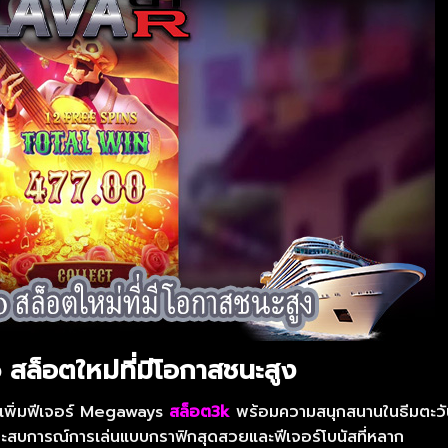
สล็อตใหม่ที่มีโอกาสชนะสูง
่เพิ่มฟีเจอร์ Megaways
สล็อต3k
พร้อมความสนุกสนานในธีมตะวั
ะสบการณ์การเล่นแบบกราฟิกสุดสวยและฟีเจอร์โบนัสที่หลาก