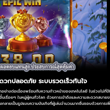
ะดวกปลอดภัย ระบบรวดเร็วทันใจ
างต่อเนื่องพร้อมกับความก้าวหน้าของเทคโนโลยี ในช่วงไม่กี่ปีที
ึ้นเรื่อยๆ ในหมู่ผู้คนทั่วโลก ด้วยการเข้าถึงและความสะดวกสบาย
จึงกลายเป็นรูปแบบความบันเทิงที่ผู้เล่นจำนวนมากชื่นชอบ
ด้วยการเพิ