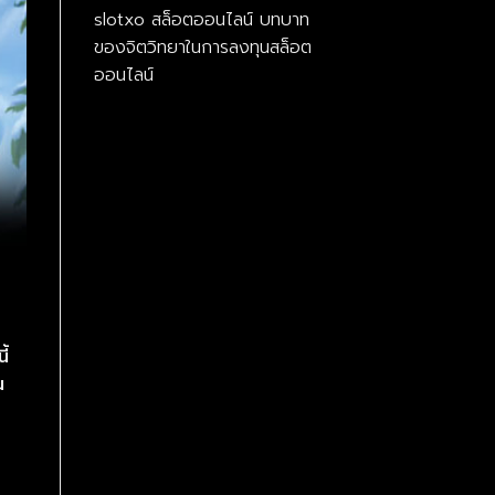
slotxo สล็อตออนไลน์ บทบาท
ของจิตวิทยาในการลงทุนสล็อต
ออนไลน์
ร
ี้
น