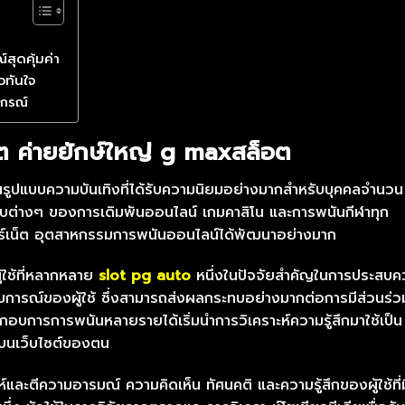
ุดคุ้มค่า
วทันใจ
ปกรณ์
ต ค่ายยักษ์ใหญ่ g maxสล็อต
รูปแบบความบันเทิงที่ได้รับความนิยมอย่างมากสำหรับบุคคลจำนวน
ปแบบต่างๆ ของการเดิมพันออนไลน์ เกมคาสิโน และการพนันกีฬาทุก
ร์เน็ต อุตสาหกรรมการพนันออนไลน์ได้พัฒนาอย่างมาก
ช้ที่หลากหลาย
slot pg auto
หนึ่งในปัจจัยสำคัญในการประสบค
การณ์ของผู้ใช้ ซึ่งสามารถส่งผลกระทบอย่างมากต่อการมีส่วนร่ว
ู้ประกอบการการพนันหลายรายได้เริ่มนำการวิเคราะห์ความรู้สึกมาใช้เป็น
ช้บนเว็บไซต์ของตน
์และตีความอารมณ์ ความคิดเห็น ทัศนคติ และความรู้สึกของผู้ใช้ที่ม