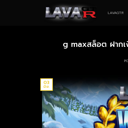
Skip
to
LAVAGTR
content
g maxสล็อต ฝากเง
P
03
มิ.ย.