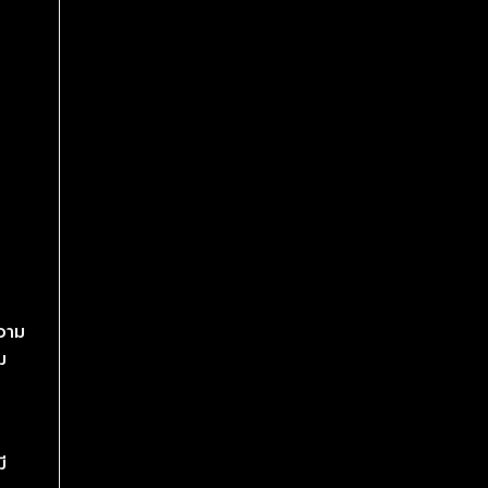
วาม
ม
ี