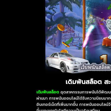
เดิมพันสล็อต ส
เดิมพันสล็อต
อุตสาหกรรมการพนันได้พัฒนาอย่
ผ่านมา การพนันออนไลน์ได้รับความนิยมมากข
อินเทอร์เน็ตที่เพิ่มมากขึ้น การพนันออนไลน์
ขึ้นของเทคโนโลยีความเป็นจริงเสมือน