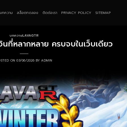
บทความ
สล็อตทดลอง
ติดต่อเรา
PRIVACY POLICY
SITEMAP
บทความLAVAGTR
ินที่หลากหลาย ครบจบในเว็บเดียว
OSTED ON
03/06/2026
BY
ADMIN