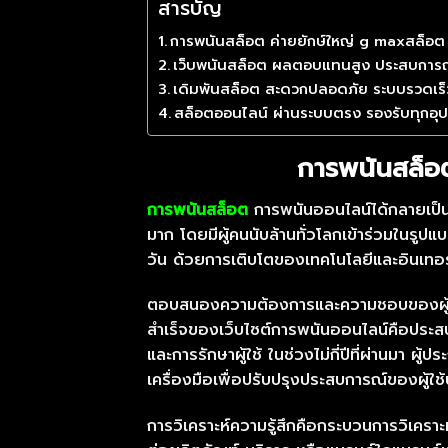
สารบัญ
การพนันสล็อต ค่ายยักษ์ใหญ่ g maxสล็อต
เว็บพนันสล็อต ผลตอบแทนสูง ประสบการณ์ส
เดิมพันสล็อต สะดวกปลอดภัย ระบบรวดเร็
สล็อตออนไลน์ ผ่านระบบตรง รองรับทุกอุ
การพนันสล็อ
การพนันสล็อต
การพนันออนไลน์ได้กลายเป็น
มาก โดยมีผู้คนนับล้านทั่วโลกเข้าร่วมในรู
วัน ด้วยการเติบโตของเทคโนโลยีและอินเทอ
ตอบสนองความต้องการและความชอบของผู้ใ
สำเร็จของเว็บไซต์การพนันออนไลน์คือประสบ
และการรักษาผู้ใช้ ในช่วงไม่กี่ปีที่ผ่านมา ผ
เครื่องมือเพื่อปรับปรุงประสบการณ์ของผู้ใ
การวิเคราะห์ความรู้สึกคือกระบวนการวิเคราะห