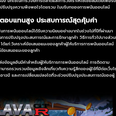
่ง มักใช้ในการวิจัยการตลาดและการวิเคราะห์โซเชียลมีเดียเพื่อรับ
้าและปรับปรุงความพึงพอใจโดยรวม ในบริบทของการพนันออนไลน์
ตอบแทนสูง ประสบการณ์สุดคุ้มค่า
ในการพนันออนไลน์ได้รับความนิยมอย่างมากในช่วงไม่กี่ปีที่ผ่านมา
ในการปรับปรุงประสบการณ์และการรักษาลูกค้า วิธีการทั่วไปบางส่วนท
ได้แก่:
วิเคราะห์ข้อเสนอแนะของลูกค้าผู้ให้บริการการพนันออนไลน์
ะห์ข้อเสนอแนะของลูกค้า
ล่งข้อมูลอันมีค่าสำหรับผู้ให้บริการการพนันออนไลน์ การติดตาม
มารถรวบรวมข้อมูลเชิงลึกเกี่ยวกับความรู้สึกของผู้ใช้ที่มีต่อเว็บไ
อาจมี และการเปลี่ยนแปลงใดที่จะช่วยปรับปรุงประสบการณ์ของผู้