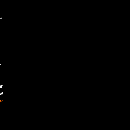
่ม
ต
ต
าก
าพ
ม