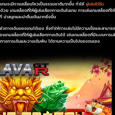
นเกมจะมีการเคลื่อนไหวเป็นธรรมชาติมากขึ้น ทำให้
ผู้เล่นได้รับ
กด้วย
เกมสล็อตที่ให้ผู้เล่นเลือกทางเดินในเกม
การเล่นเกมสล็อตที่ให้ผ
 น่าสนุกและน่าตื่นเต้นมากยิ่งขึ้น
ินใจทางเดินของเกมได้เอง ซึ่งทำให้การเล่นไม่มีความเบื่อและสามาร
งเกมสล็อตที่ให้ผู้เล่นเลือกทางเดินได้ เช่นเกมสล็อตที่มีระบบการเล
กเส้นทางการเดินและวางเดิมพัน ได้ตามความเป็นไปของตนเอง