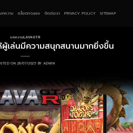
บทความ
สล็อตทดลอง
ติดต่อเรา
PRIVACY POLICY
SITEMAP
บทความLAVAGTR
ผู้เล่นมีความสนุกสนานมากยิ่งขึ้น
OSTED ON
28/07/2025
BY
ADMIN