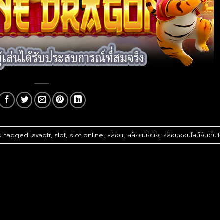
d tagged
lavagtr
,
slot
,
slot online
,
สล็อต
,
สล็อตมือถือ
,
สล็อนออนไลน์อันดับ1