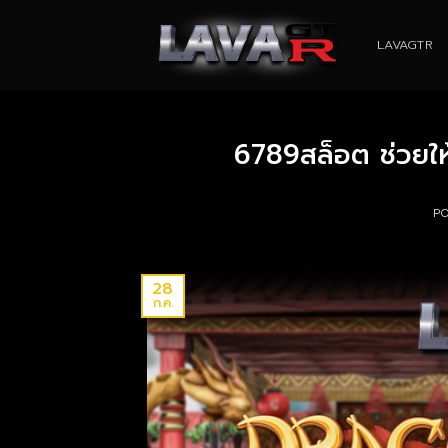
Skip
to
LAVAGTR
content
6789สล็อต ช่วยให้
P
28
ก.ค.