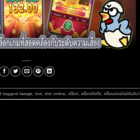
d tagged
lavagtr
,
slot
,
slot online
,
สล็อต
,
สล็อตมือถือ
,
สล็อนออนไลน์อันดับ1