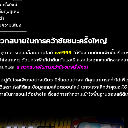
รั้งใหญ่
ทุนผู้เล่น
ต่ำ
บความเสี่ยง
วกสบายในการคว้าชัยชนะครั้งใหญ่
องคุณ
การเล่นสล็อตออนไลน์
cat999
ได้รับความนิยมเพิ่มขึ้นเรื่อ
่จะเข้าใจสาเหตุ ด้วยกราฟิกที่น่าตื่นเต้นและธีมและประเภทเกมที่หลากหล
่สนุกและ
สะดวกสบายในการคว้าชัยชนะครั้งใหญ่
อยู่กับโชคเพียงอย่างเดียว มีขั้นตอนต่างๆ ที่คุณสามารถทำได้เพื่
วิเคราะห์สถิติและข้อมูลเกมสล็อตออนไลน์
เราจะเจาะลึกว่าคุณจะใช้
อกาสในการชนะได้อย่างไร ตั้งแต่การทำความเข้าใจพื้นฐานของสถิติ