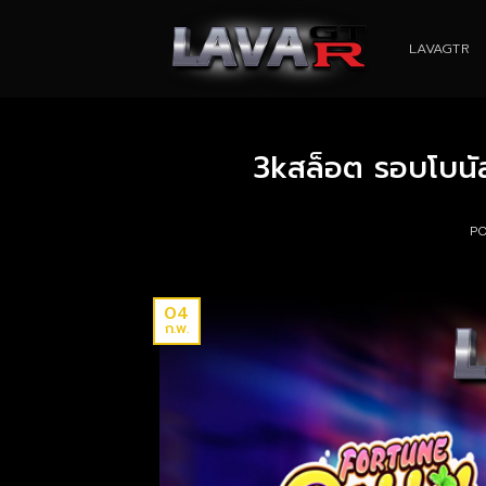
Skip
to
LAVAGTR
content
3kสล็อต รอบโบนัส
P
04
ก.พ.