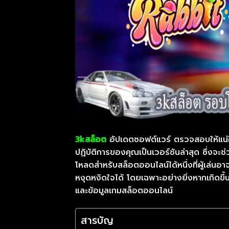
3kสล็อต
อัปเดตซอฟต์แวร์ ตรวจสอบให้แน่
ปฏิบัติการของคุณเป็นเวอร์ชันล่าสุด ซึ่
โหลดสำหรับสล็อตออนไลน์ได้
หนึ่งที่ผู้เล่
หงุดหงิดใจได้ โดยเฉพาะอย่างยิ่งหากเกิดขึ
และข้อมูลเกมสล็อตออนไลน์
สารบัญ