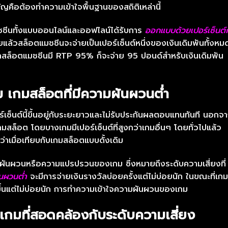
ัญคือต้องทำความเข้าใจพื้นฐานของสถิติเหล่านี้
ตแมชชีนทั้งแบบออนไลน์และออฟไลน์ได้รับการ
ออกแบบด้วยเปอร์เซ็นต์
ล้วสล็อตแมชชีนจะจ่ายเป็นเปอร์เซ็นต์หนึ่งของเงินเดิมพันทั้งหมดท
หากสล็อตแมชชีนมี RTP 95% ก็จะจ่าย 95 ปอนด์สำหรับเงินเดิมพัน
 เกมสล็อตที่มีความผันผวนต่ำ
ร์เซ็นต์นี้ขึ้นอยู่กับระยะยาวและไม่รับประกันผลตอบแทนทันที นอกจาก
สล็อต โดยบางเกมมีเปอร์เซ็นต์ที่สูงกว่าเกมอื่นๆ โดยทั่วไปแล้ว
ว่าเมื่อเทียบกับเกมสล็อตแบบดั้งเดิม
มผันผวนหรือความแปรปรวนของเกม ซึ่งหมายถึงระดับความเสี่ยงที่
ันผวนต่ำ
จะมีการจ่ายเงินรางวัลบ่อยครั้งแต่ไม่บ่อยนัก ในขณะที่เกมที
ึ้นแต่ไม่บ่อยนัก การทำความเข้าใจความผันผวนของเกม
กเกมที่สอดคล้องกับระดับความเสี่ยง