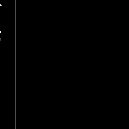
ุณ
ม
ะ