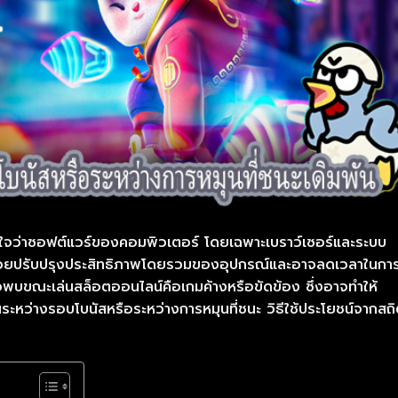
ใจว่าซอฟต์แวร์ของคอมพิวเตอร์ โดยเฉพาะเบราว์เซอร์และระบบ
งจะช่วยปรับปรุงประสิทธิภาพโดยรวมของอุปกรณ์และอาจลดเวลาในกา
นอาจพบขณะเล่นสล็อตออนไลน์คือเกมค้างหรือขัดข้อง ซึ่งอาจทำให้
้นระหว่างรอบโบนัสหรือระหว่างการหมุนที่ชนะ
วิธีใช้ประโยชน์จากสถิ