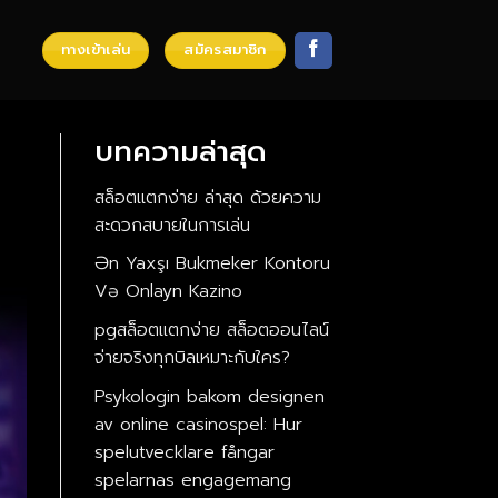
ทางเข้าเล่น
สมัครสมาชิก
บทความล่าสุด
สล็อตแตกง่าย ล่าสุด ด้วยความ
สะดวกสบายในการเล่น
Ən Yaxşı Bukmeker Kontoru
Və Onlayn Kazino
pgสล็อตแตกง่าย สล็อตออนไลน์
จ่ายจริงทุกบิลเหมาะกับใคร?
Psykologin bakom designen
av online casinospel: Hur
spelutvecklare fångar
spelarnas engagemang