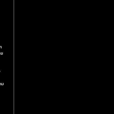
ยๆ
าย
อ
เกม