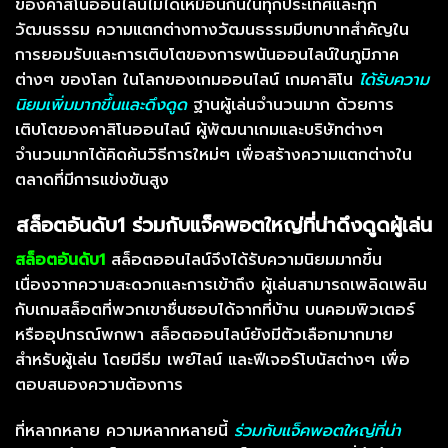
ของคาสิโนออนไลน์ไม่ได้เหมือนกันในทุกประเทศและทุก
วัฒนธรรม ความแตกต่างทางวัฒนธรรมมีบทบาทสำคัญใน
การยอมรับและการเติบโตของการพนันออนไลน์ในภูมิภาค
ต่างๆ ของโลก
ในโลกของเกมออนไลน์ เกมคาสิโน
ได้รับความ
นิยมเพิ่มมากขึ้นและดึงดูด
ฐานผู้เล่นจำนวนมาก ด้วยการ
เติบโตของคาสิโนออนไลน์ ผู้พัฒนาเกมและบริษัทต่างๆ
จำนวนมากได้คิดค้นวิธีการใหม่ๆ เพื่อสร้างความแตกต่างใน
ตลาดที่มีการแข่งขันสูง
สล็อตอันดับ1 ร่วมกับแจ็คพอตใหญ่ที่น่าดึงดูดผู้เล่น
สล็อตอันดับ1
สล็อตออนไลน์จึงได้รับความนิยมมากขึ้น
เนื่องจากความสะดวกและการเข้าถึง ผู้เล่นสามารถเพลิดเพลิน
กับเกมสล็อตที่พวกเขาชื่นชอบได้จากที่บ้าน บนคอมพิวเตอร์
หรืออุปกรณ์พกพา
สล็อตออนไลน์ยังมีตัวเลือกมากมาย
สำหรับผู้เล่น โดยมีธีม เพย์ไลน์ และฟีเจอร์โบนัสต่างๆ เพื่อ
ตอบสนองความต้องการ
ที่หลากหลาย ความหลากหลายนี้
ร่วมกับแจ็คพอตใหญ่ที่น่า