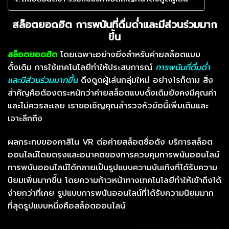
สล็อตยอดฮิต การพนันที่ดื่มด่ำและมีส่วนร่วมมาก
ขึ้น
สล็อตยอดฮิต
โดยเฉพาะอย่างยิ่งสำหรับค่ายสล็อตแบบ
ดั้งเดิม การใช้เทคโนโลยีทำให้ประสบการณ์
การพนันที่ดื่มด่ำ
และมีส่วนร่วมมากขึ้น
ดึงดูดผู้เล่นกลุ่มใหม่ อย่างไรก็ตาม สิ่ง
สำคัญคือต้องตระหนักว่าค่ายสล็อตแบบดั้งเดิมยังคงมีคุณค่า
และไม่ควรละเลย เราขอเชิญคุณสำรวจหัวข้อนี้เพิ่มเติมและ
เจาะลึกถึง
ผลกระทบของคาสิโน VR ต่อค่ายสล็อตชื่อดัง
บริการสล็อต
ออนไลน์โดยตรงและอนาคตของการควบคุมการพนันออนไลน์
การพนันออนไลน์ได้กลายเป็นรูปแบบความบันเทิงที่ได้รับความ
นิยมเพิ่มมากขึ้น โดยความก้าวหน้าทางเทคโนโลยีทำให้เข้าถึงได้
ง่ายกว่าที่เคย รูปแบบการพนันออนไลน์ที่ได้รับความนิยมมาก
ที่สุดรูปแบบหนึ่งคือสล็อตออนไลน์