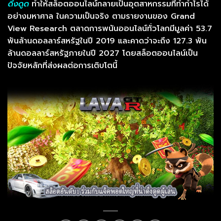
ดึงดูด
ทำให้สล็อตออนไลน์กลายเป็นอุตสาหกรรมที่ทำกำไรได้
อย่างมหาศาล ในความเป็นจริง ตามรายงานของ Grand
View Research ตลาดการพนันออนไลน์ทั่วโลกมีมูลค่า 53.7
พันล้านดอลลาร์สหรัฐในปี 2019 และคาดว่าจะถึง 127.3 พัน
ล้านดอลลาร์สหรัฐภายในปี 2027 โดยสล็อตออนไลน์เป็น
ปัจจัยหลักที่ส่งผลต่อการเติบโตนี้