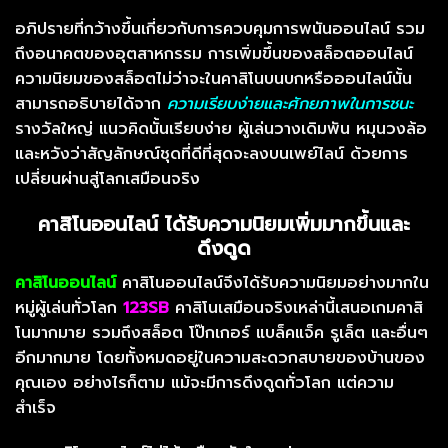
อภิปรายที่กว้างขึ้นเกี่ยวกับการควบคุมการพนันออนไลน์ รวม
ถึงอนาคตของอุตสาหกรรม
การเพิ่มขึ้นของสล็อตออนไลน์
ความนิยมของสล็อตไม่ว่าจะในคาสิโนบนบกหรือออนไลน์นั้น
สามารถอธิบายได้จาก
ความเรียบง่ายและศักยภาพในการชนะ
รางวัลใหญ่ แนวคิดนั้นเรียบง่าย ผู้เล่นวางเดิมพัน หมุนวงล้อ
และหวังว่าสัญลักษณ์ชุดที่ดีที่สุดจะลงบนเพย์ไลน์ ด้วยการ
เปลี่ยนผ่านสู่โลกเสมือนจริง
คาสิโนออนไลน์ ได้รับความนิยมเพิ่มมากขึ้นและ
ดึงดูด
คาสิโนออนไลน์
คาสิโนออนไลน์จึงได้รับความนิยมอย่างมากใน
หมู่ผู้เล่นทั่วโลก
123SB
คาสิโนเสมือนจริงเหล่านี้เสนอเกมคาสิ
โนมากมาย รวมถึงสล็อต โป๊กเกอร์ แบล็คแจ็ค รูเล็ต และอื่นๆ
อีกมากมาย โดยทั้งหมดอยู่ในความสะดวกสบายของบ้านของ
คุณเอง
อย่างไรก็ตาม แม้จะมีการดึงดูดทั่วโลก แต่ความ
สำเร็จ