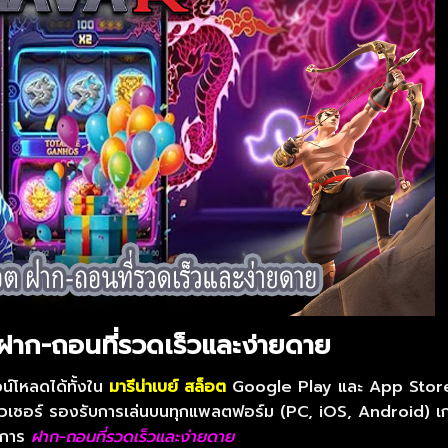
ฝาก-ถอนที่รวดเร็วและง่ายดาย
น์โหลดได้ทั้งใน
มารีน่าเบย์ สล็อต
Google Play และ App Stor
าวเซอร์
รองรับการเล่นบนทุกแพลตฟอร์ม (PC, iOS, Android)
เก
การ
ฝาก-ถอนที่รวดเร็วและง่ายดาย