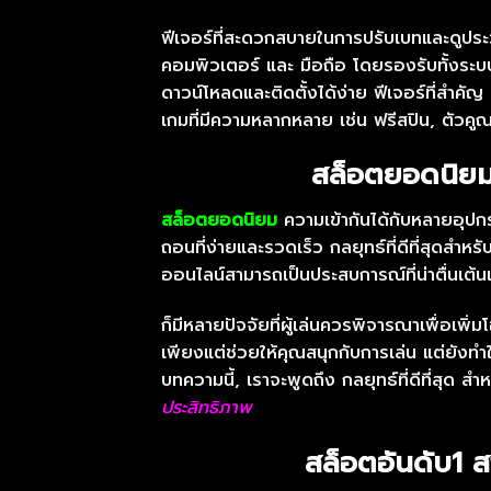
ฟีเจอร์ที่สะดวกสบายในการปรับเบทและดูประ
คอมพิวเตอร์ และ มือถือ โดยรองรับทั้ง
ดาวน์โหลดและติดตั้งได้ง่าย
ฟีเจอร์ที่สำคัญ
เกมที่มีความหลากหลาย เช่น ฟรีสปิน, ตัวคู
สล็อตยอดนิยม 
สล็อตยอดนิยม
ความเข้ากันได้กับหลายอุปก
ถอนที่ง่ายและรวดเร็ว
กลยุทธ์ที่ดีที่สุดสำห
ออนไลน์สามารถเป็นประสบการณ์ที่น่าตื่นเต
ก็มีหลายปัจจัยที่ผู้เล่นควรพิจารณาเพื่อเพิ่ม
เพียงแต่ช่วยให้คุณสนุกกับการเล่น แต่ยังทำใ
บทความนี้, เราจะพูดถึง กลยุทธ์ที่ดีที่สุด ส
ประสิทธิภาพ
สล็อตอันดับ1 