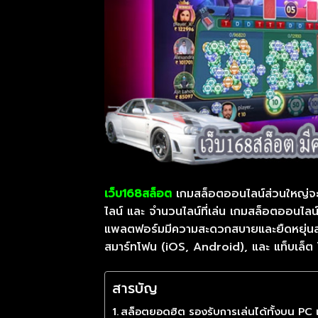
เว็บ168สล็อต
เกมสล็อตออนไลน์ส่วนใหญ่จะมี 
ไลน์ และ จำนวนไลน์ที่เล่น
เกมสล็อตออนไลน์
แพลตฟอร์มมีความสะดวกสบายและยืดหยุ่นสำหร
สมาร์ทโฟน (iOS, Android), และ แท็บเล็ต โ
สารบัญ
สล็อตยอดฮิต รองรับการเล่นได้ทั้งบน PC แ