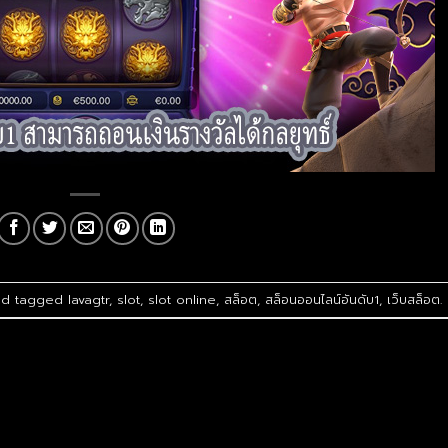
d tagged
lavagtr
,
slot
,
slot online
,
สล็อต
,
สล็อนออนไลน์อันดับ1
,
เว็บสล็อต
.