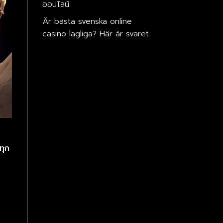
ออนไลน์
Är bästa svenska online
casino lagliga? Här är svaret
ทุก