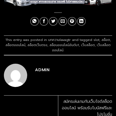
This entry was posted in
บทความlavagtr
and tagged
slot
,
สล็อต
,
สล็อตออนไลน์
,
สล็อตเว็บตรง
,
สล็อนออนไลน์อันดับ1
,
เว็บสล็อต
,
เว็บสล็อต
ออนไลน์
.
ADMIN
สมัครเล่นเกมกับเว็บไซต์สล็อต
ออนไลน์ พร้อมรับโบนัสฟรีและ
โปรโมชั่น