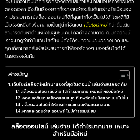
เว็บไซต์จำนวนมากที่เรียกร้องความสนใจและนำเสนอบริการที่อิ่มตัว
ตลอดเวลา จึงเป็นเรื่องยากที่จะทราบว่าจะเริ่มต้นอย่างไรเมื่อมอง
หาประสบการณ์สล็อตออนไลน์ที่ดีที่สุดเท่าที่จะเป็นไปได้ โชคดีที่มี
เว็บไซต์หนึ่งที่เพิ่งกลายเป็นผู้นำที่ชัดเจน
เว็บไซต์ใหม่
ที่น่าตื่นเต้น
สามารถค้นหาตำแหน่งในชุมชนเกมได้อย่างง่ายดาย ในบทความนี้
เราจะมาดูว่าทำไมเว็บไซต์ใหม่นี้ถึงได้รับความนิยมอย่างมาก และ
คุณก็สามารถสัมผัสประสบการณ์ฟีเจอร์ต่างๆ ของเว็บไซต์ได้
โดยตรงเช่นกัน
สารบัญ
เว็บไซต์สล็อตใหม่ที่มาแรงที่สุดในตอนนี้ เล่นง่ายปลอดภัย
สล็อตออนไลน์ เล่นง่าย ได้กำไรมากมาย เหมาะสำหรับมือใหม่
คอลเลกชันเกมสล็อตแสนสนุก ที่มาพร้อมโบนัสเเจกเเบบไม่อั้น
สล็อตออนไลน์ทำให้การฝากและถอนเงินสะดวกสบาย
ฝากและถอนง่าย ถอนฟรี ไม่มีค่าธรรมเนียม
สล็อตออนไลน์ เล่นง่าย ได้กำไรมากมาย เหมาะ
สำหรับมือใหม่