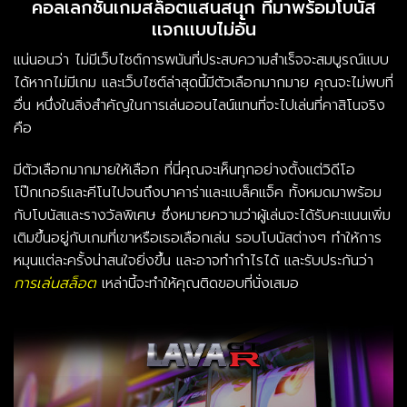
คอลเลกชันเกมสล็อตแสนสนุก ที่มาพร้อมโบนัส
เเจกเเบบไม่อั้น
แน่นอนว่า ไม่มีเว็บไซต์การพนันที่ประสบความสำเร็จจะสมบูรณ์แบบ
ได้หากไม่มีเกม และเว็บไซต์ล่าสุดนี้มีตัวเลือกมากมาย คุณจะไม่พบที่
อื่น หนึ่งในสิ่งสำคัญในการเล่นออนไลน์แทนที่จะไปเล่นที่คาสิโนจริง
คือ
มีตัวเลือกมากมายให้เลือก ที่นี่คุณจะเห็นทุกอย่างตั้งแต่วิดีโอ
โป๊กเกอร์และคีโนไปจนถึงบาคาร่าและแบล็คแจ็ค ทั้งหมดมาพร้อม
กับโบนัสและรางวัลพิเศษ ซึ่งหมายความว่าผู้เล่นจะได้รับคะแนนเพิ่ม
เติมขึ้นอยู่กับเกมที่เขาหรือเธอเลือกเล่น รอบโบนัสต่างๆ ทำให้การ
หมุนแต่ละครั้งน่าสนใจยิ่งขึ้น และอาจทำกำไรได้ และรับประกันว่า
การเล่นสล็อต
เหล่านี้จะทำให้คุณติดขอบที่นั่งเสมอ