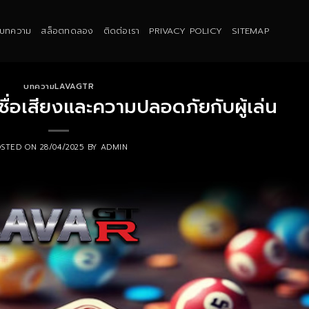
บทความ
สล็อตทดลอง
ติดต่อเรา
PRIVACY POLICY
SITEMAP
บทความLAVAGTR
ชื่อเสียงและความปลอดภัยกับผู้เล่น
OSTED ON
28/04/2025
BY
ADMIN