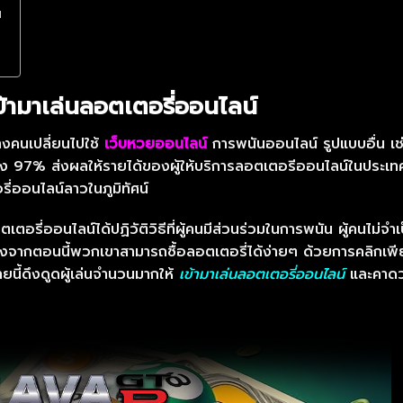
น
ข้ามาเล่นลอตเตอรี่ออนไลน์
บางคน
เปลี่ยนไปใช้
เว็บหวยออนไลน์
การพนันออนไลน์
รูปแบบอื่น เช
งถึง 97% ส่งผลให้รายได้ของผู้ให้บริการลอตเตอรีออนไลน์ในประเท
่ออนไลน์ลาวในภูมิทัศน์
เตอรี่ออนไลน์ได้ปฏิวัติวิธีที่ผู้คนมีส่วนร่วมในการพนัน ผู้คนไม่จำเ
นื่องจากตอนนี้พวกเขาสามารถซื้อลอตเตอรี่ได้ง่ายๆ ด้วยการคลิกเพ
นี้ดึงดูดผู้เล่นจำนวนมากให้
เข้ามาเล่นลอตเตอรี่ออนไลน์
และคาดว