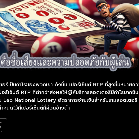
ตอรีเป็นกำไรของพวกเขา ดังนั้น เปอร์เซ็นต์ RTP ที่สูงขึ้นหมายค
เปอร์เซ็นต์ RTP ที่ต่ำกว่าส่งผลให้ผู้ให้บริการลอตเตอรีมีกำไรมากขึ้
 Lao National Lottery อัตราการจ่ายเงินสำหรับเกมลอตเตอรี
นดไว้ที่เปอร์เซ็นต์ที่ค่อนข้างต่ำ