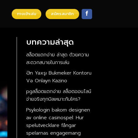
ทางเข้าเล่น
สมัครสมาชิก
บทความล่าสุด
สล็อตแตกง่าย ล่าสุด ด้วยความ
สะดวกสบายในการเล่น
Ən Yaxşı Bukmeker Kontoru
Və Onlayn Kazino
pgสล็อตแตกง่าย สล็อตออนไลน์
จ่ายจริงทุกบิลเหมาะกับใคร?
Psykologin bakom designen
av online casinospel: Hur
spelutvecklare fångar
spelarnas engagemang