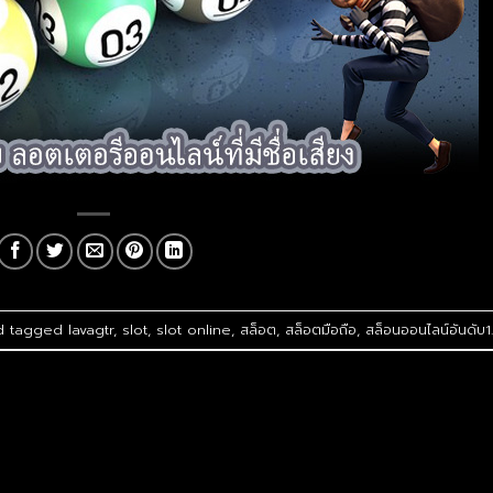
d tagged
lavagtr
,
slot
,
slot online
,
สล็อต
,
สล็อตมือถือ
,
สล็อนออนไลน์อันดับ1