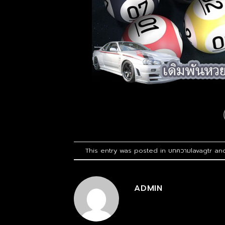
This entry was posted in
บทความlavagtr
an
ADMIN