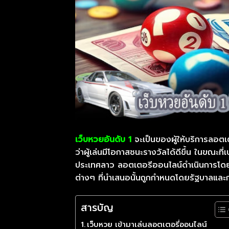
เว็บหวยอันดับ 1
จะเป็นของผู้ให้บริการลอตเ
ว่าผู้เล่นมีโอกาสชนะรางวัลได้ดีขึ้น ในขณะที่
ประเทศลาว ลอตเตอรีออนไลน์ดำเนินการโดย
ต่างๆ ที่นำเสนอนั้นถูกกำหนดโดยรัฐบาลและกำห
สารบัญ
เว็บหวย เข้ามาเล่นลอตเตอรี่ออนไลน์