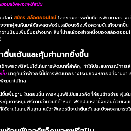
ื่นชอบแจ็คพอตฟรีสปิน
นไลน์
สมัคร สล็อตออนไลน์
โลกของการพนันมีการพัฒนาอย่างต
ื่องจากผู้คนหันมาใช้แพลตฟอร์มเสมือนจริงเพื่อความบันเทิงมากขึ้น
วามนิยมเพิ่มขึ้นอย่างมาก สิ่งที่น่าสนใจอย่างหนึ่งของสล็อตออนไ
ี
าตื่นเต้นและคุ้มค่ามากยิ่งขึ้น
องแจ็คพอตฟรีสปินได้เห็นการพัฒนาที่สำคัญ ทำให้ประสบการณ์การเล
ขึ้น
มาดูกันว่าฟีเจอร์นี้มีการพัฒนาอย่างไรในช่วงหลายปีที่ผ่านมา
รพัฒนาไปไกล
ั้นพื้นฐาน ในตอนนั้น การหมุนฟรีเป็นแนวคิดที่ค่อนข้างง่าย ผู้เล่
ุ้นการหมุนฟรีตามจำนวนที่กำหนด ฟรีสปินเหล่านี้จะเล่นด้วยเงินเ
่ใช้งานในเกมพื้นฐาน แม้ว่าฟีเจอร์นี้จะน่าตื่นเต้นและยังคงสามารถใ