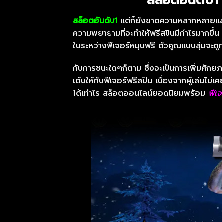
สล็อตอันดับ1
สล็อตอันดับ1
แต่ก็ยังขาดความหลากหลายและ
ความพยายามที่จะทำให้ฟรีสปินมีกำไรมากขึ้
ในระหว่างฟีเจอร์หมุนฟรี ตัวคูณแบบสุ่มจะถู
กับการชนะใดๆ
ก็ตาม ซึ่งจะเป็นการเพิ่มศักยภ
เต้นให้กับฟีเจอร์ฟรีสปิน เนื่องจากผู้เล่นไม
ได้เท่าไร
สล็อตออนไลน์ยอดนิยมพร้อม
ฟีเจ