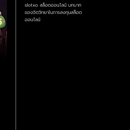
slotxo สล็อตออนไลน์ บทบาท
ของจิตวิทยาในการลงทุนสล็อต
ออนไลน์