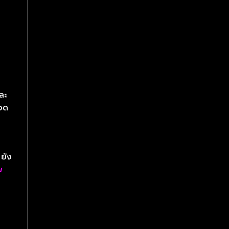
ละ
ยอด
 ยัง
น