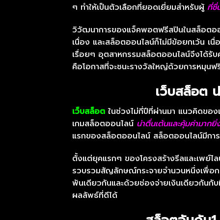
ๆ ทำให้เป็นตัวเลือกที่ยอดเยี่ยมสำหรับผู้
ที่ช
วิวัฒนาการของแจ็คพอตฟรีสปินในสล็อตออ
เนื่อง และสล็อตออนไลน์ก็ไม่มีข้อยกเว้น เน
เรื่อยๆ อุตสาหกรรมสล็อตออนไลน์จึงได้รับค
คือโอกาสที่จะชนะรางวัลใหญ่ด้วยการหมุนฟร
เว็บสล็อต น่
เว็บสล็อต
ในช่วงไม่กี่ปีที่ผ่านมา แนวคิดข
เกมสล็อตออนไลน์
น่าตื่นเต้นและคุ้มค่ามากยิ่ง
แรกของสล็อตออนไลน์
สล็อตออนไลน์มีกา
ตั้งแต่ยุคแรกๆ ของโครงสร้างรีลและเพย์ไลน์ข
รวบรวมสัญลักษณ์กระจายจำนวนหนึ่งเพื่อกระต
พันเดียวกันและด้วยช่องจ่ายเงินเดียวกันกับที
ผลลัพธ์ที่ดีได้