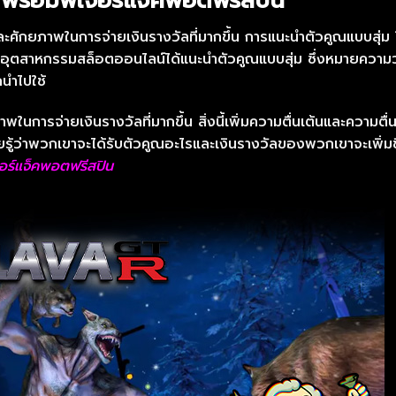
 พร้อมฟีเจอร์แจ็คพอตฟรีสปิน
ศักยภาพในการจ่ายเงินรางวัลที่มากขึ้น
การแนะนำตัวคูณแบบสุ่ม
น อุตสาหกรรมสล็อตออนไลน์ได้แนะนำตัวคูณแบบสุ่ม ซึ่งหมายความว
กนำไปใช้
าพในการจ่ายเงินรางวัลที่มากขึ้น สิ่งนี้เพิ่มความตื่นเต้นและความตื่
่เคยรู้ว่าพวกเขาจะได้รับตัวคูณอะไรและเงินรางวัลของพวกเขาจะเพิ่มข
อร์แจ็คพอตฟรีสปิน