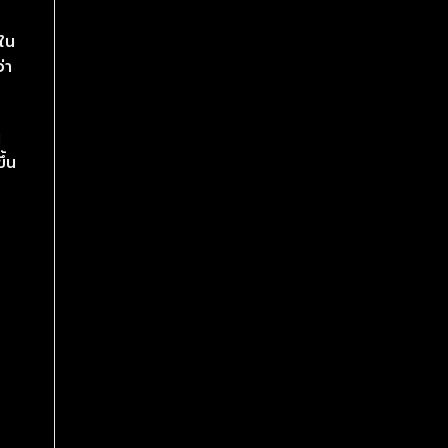
ใน
่า
น
ึ้น