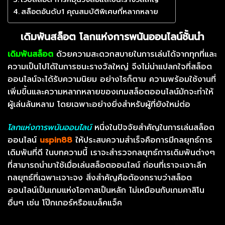
สล็อตอันดับ1 คุณสมบัติพิเศษที่หลากหลาย
เดิมพันสล็อต โลกแห่งการพนันออนไลน์ชั้นนำ
เดิมพันสล็อต
ด้วยความสะดวกสบายในการเล่นได้จากทุกที่และ
ความเป็นไปได้ในการชนะรางวัลใหญ่ จึงไม่น่าแปลกใจที่สล็อต
ออนไลน์จะได้รับความนิยม อย่างไรก็ตาม ความพร้อมใช้งานที่
เพิ่มขึ้นและความหลากหลายของเกมสล็อตออนไลน์มักจะทำให้
ผู้เล่นล้นหลาม โดยเฉพาะอย่างยิ่งสำหรับผู้ที่ยังใหม่ต่อ
โลกแห่งการพนันออนไลน์
หนึ่งในปัจจัยสำคัญในการเล่นสล็อต
ออนไลน์
uspin88
ให้ประสบความสำเร็จคือการมีกลยุทธ์การ
เดิมพันที่ดี ในบทความนี้ เราจะสำรวจกลยุทธ์การเดิมพันต่างๆ
ที่สามารถนำมาใช้เมื่อเล่นสล็อตออนไลน์
ก่อนที่เราจะเจาะลึก
กลยุทธ์ที่เฉพาะเจาะจง สิ่งสำคัญคือต้องทราบว่าสล็อต
ออนไลน์เป็นเกมแห่งโอกาสเป็นหลัก ไม่เหมือนกับเกมคาสิโน
อื่นๆ เช่น โป๊กเกอร์หรือแบล็คแจ็ค