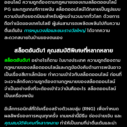
ออนไลน์
ความถูกต้องตามกฎหมายของเกมสล็อตออนไลน์
PG และกฎเกณฑ์การพนัน
สล็อตออนไลน์ได้กลายเป็นรูปแบบ
ความบันเทิงยอดนิยมสำหรับผู้คนจำนวนมากทั่วโลก ด้วยการ
ถือกำเนิดของเทคโนโลยี ผู้เล่นสามารถเพลิดเพลินไปกับความ
ตื่นเต้นใน
การหมุนวงล้อและชนะรางวัลใหญ่
ได้จากความ
สะดวกสบายในบ้านของตนเอง
สล็อตอันดับ1 คุณสมบัติพิเศษที่หลากหลาย
สล็อตอันดับ1
อย่างไรก็ตาม ในบางประเทศ ความถูกต้องตาม
กฎหมายของสล็อตออนไลน์และกฎข้อบังคับด้านการพนันอาจ
เป็นเรื่องสีเทาเล็กน้อย
ทำความเข้าใจกับสล็อตออนไลน์
ก่อนที่
จะเจาะลึกถึงความถูกต้องตามกฎหมายของสล็อตออนไลน์
จำเป็นอย่างยิ่งที่จะต้องเข้าใจว่ามันคืออะไร สล็อตออนไลน์
เป็นเครื่องพนัน
อิเล็กทรอนิกส์ที่ใช้เครื่องสร้างตัวเลขสุ่ม (RNG) เพื่อกำหนด
ผลลัพธ์ของการหมุนทุกครั้ง เกมเหล่านี้มีธีม ช่องจ่ายเงิน และ
คุณสมบัติพิเศษที่หลากหลาย
ทำให้เป็นเกมที่น่าตื่นเต้นและน่า