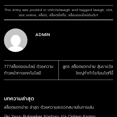
This entry was posted in
บทความlavagtr
and tagged
lavagtr
,
slot
,
slot online
,
สล็อต
,
สล็อตมือถือ
,
สล็อนออนไลน์อันดับ1
.
ADMIN
777สล็อตออนไลน์ ด้วยความ
สูตร สล็อตแตกง่าย ลุ้นรางวัล
ก้าวหน้าทางเทคโนโลยี
ใหญ่ทำกำไรก้อนโตที่นี้
บทความล่าสุด
สล็อตแตกง่าย ล่าสุด ด้วยความสะดวกสบายในการเล่น
Ən Yaxşı Bukmeker Kontoru Və Onlayn Kazino