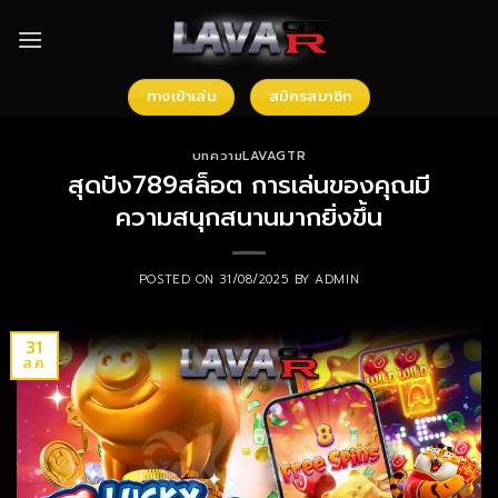
Skip
to
content
ทางเข้าเล่น
สมัครสมาชิก
บทความLAVAGTR
สุดปัง789สล็อต การเล่นของคุณมี
ความสนุกสนานมากยิ่งขึ้น
POSTED ON
31/08/2025
BY
ADMIN
31
ส.ค.