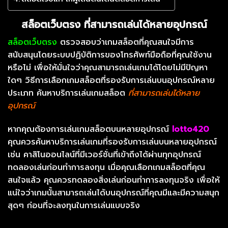
สล็อตเว็บตรง ที่สามารถเล่นได้หลายอุปกรณ์
สล็อตเว็บตรง
ตรวจสอบว่าเกมสล็อตที่คุณสนใจมีการ
สนับสนุนโดยระบบปฏิบัติการของโทรศัพท์มือถือที่คุณใช้งาน
หรือไม่ เพื่อให้มั่นใจว่าคุณสามารถเล่นเกมได้โดยไม่มีปัญหา
ใดๆ
วิธีการเลือกเกมสล็อตที่รองรับการเล่นบนอุปกรณ์หลาย
ประเภท
ค้นหาบริการเล่นเกมสล็อต
ที่สามารถเล่นได้หลาย
อุปกรณ์
หากคุณต้องการเล่นเกมสล็อตบนหลายอุปกรณ์
lotto420
คุณควรค้นหาบริการเล่นเกมที่รองรับการเล่นบนหลายอุปกรณ์
เช่น คาสิโนออนไลน์ที่มีเวอร์ชั่นที่เข้าถึงได้ผ่านทุกอุปกรณ์
ทดลองเล่นก่อนทำการลงทุน เมื่อคุณเลือกเกมสล็อตที่คุณ
สนใจแล้ว คุณควรทดลองสิ่งเล่นก่อนทำการลงทุนจริง เพื่อให้
แน่ใจว่าเกมนั้นสามารถเล่นได้บนอุปกรณ์ที่คุณมีและมีความสนุก
สุดๆ ก่อนที่จะลงทุนในการเล่นแบบจริง