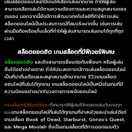
เล่นสล็อตออนไลน์ก็มีเกมให้เลือกเล่นมากมาย ทำให้ผู้เล่น
สามารถเลือกเล่นได้ตามความต้องการและความสนุกสนานของ
ตนเอง
นอกจากนี้ยังมีการพัฒนาเทคโนโลยีที่ทำให้การเล่น
สล็อตออนไลน์เป็นประสบการณ์ที่สมจริงมากขึ้น เช่นการเล่น
ผ่านมือถือหรือแท็บเล็ตที่ทำให้ผู้เล่นสามารถเล่นเกมได้ทุกที่ทุก
เวลา
สล็อตยอดฮิต เกมสล็อตที่มีฟีเจอร์พิเศษ
สล็อตยอดฮิต
และยังสามารถเชื่อมต่อกับเพื่อนๆ หรือผู้เล่น
อื่นได้อย่างง่ายดาย ทำให้ประสบการณ์การเล่นสล็อตออนไลน์
เป็นที่น่าตื่นเตือนและสนุกสนานอีกมากมาย
รีวิวเกมสล็อต
ออนไลน์ที่เล่นได้ทุกเกม
เกมสล็อตออนไลน์เป็นหนึ่งในเกมที่มี
ความนิยมอย่างมากในวงการการพนันออนไลน์
เกมสล็อตที่มีฟีเจอร์พิเศษ
ที่สามารถให้ผู้เล่นได้ทดลองเล่นกับเกมทุก
เกมสล็อตออนไลน์ที่เล่นได้ทุกเกมที่น่าสนใจและน่าเล่นได้แก่
แบบ
เกมสล็อต Book of Dead, Starburst, Gonzo’s Quest,
และ Mega Moolah ซึ่งเป็นเกมสล็อตที่มีการออกแบบตัว