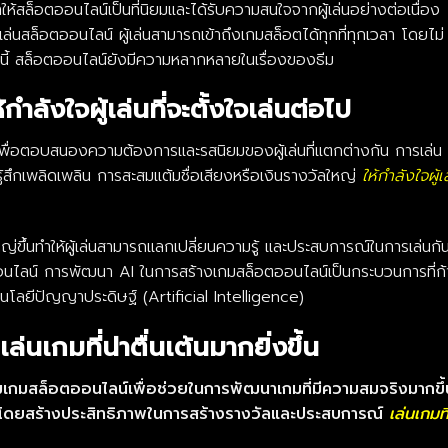
ให้สล็อตออนไลน์เป็นที่นิยมและได้รับความสนใจจากผู้เล่นอย่างต่อเนื่อง
สล็อตออนไลน์ ผู้เล่นสามารถเข้าถึงเกมสล็อตได้ทุกที่ทุกเวลา โดยไม่
กนี้ สล็อตออนไลน์ยังมีความหลากหลายในเรื่องของธี
ม
ำลังใจผู้เล่นที่จะตั้งใจเล่นต่อไป
ึ้นเพื่อตอบสนองความต้องการและรสนิยมของผู้เล่นที่แตกต่างกัน
การเล่น
นรู้สึกเพลิดเพลิน การสะสมแต้มชื่อเสียงหรือเงินรางวัลใหญ่
ให้กำลังใจผู้เ
ญ่ขึ้นทำให้ผู้เล่นสามารถแลกเปลี่ยนความรู้ และประสบการณ์ในการเล่นกัน
อนไลน์
การพัฒนา AI ในการสร้างเกมสล็อตออนไลน์เป็นกระบวนการที่ก้
นโลยีปัญญาประดิษฐ์ (Artificial Intelligence)
ล่นเกมที่น่าตื่นเต้นมากยิ่งขึ้น
รมเกมสล็อตออนไลน์เพื่อช่วยในการพัฒนาเกมที่มีความสมจริงมากขึ้
่นโดยสร้างประสิทธิภาพในการสร้างรางวัลและประสบการณ์
เล่นเกมที่