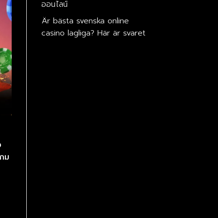
ออนไลน์
Är bästa svenska online
casino lagliga? Här är svaret
ง
เกม