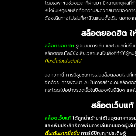
โดยเฉพาะในช่วงเวลาที่ผ่านมา มีหลายเหตุผลที่ทำ
หนึ่งในเหตุผลหลักคือความสะดวกสบายของการเล่น
ต้องเดินทางไปเล่นที่คาสิโนแบบดั้งเดิม นอกจา
สล็อตยอดฮิต ให้ก
สล็อตยอดฮิต
รูปแบบการเล่น และโบนัสที่มีข
สล็อตออนไลน์ยังเสียเวลาและเป็นสิ่งที่ทำให้ผู้ค
ที่จะตั้งใจเล่นต่อไป
นอกจากนี้ การมีชุมชนการเล่นสล็อตออนไลน์ที่ให
อีกด้วย
การพัฒนา AI ในการสร้างเกมสล็อตอ
กระโดดไปอย่างรวดเร็วในปีสองพันยี่สิบ๑ เทคโ
สล็อตเว็บแท้ เ
สล็อตเว็บแท้
ได้ถูกนำเข้ามาใช้ในอุตสาหกร
และเพิ่มประสิทธิภาพในการเล่นเกมของผู้เล
ตื่นเต้นมากยิ่งขึ้น
การใช้ปัญญาประดิษฐ์