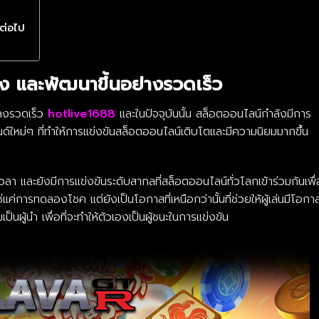
นต่อไป
ง และพัฒนาขึ้นอย่างรวดเร็ว
ปลงรวดเร็ว
hotlive1688
และในปัจจุบันนั้น สล็อตออนไลน์กำลังมีการ
ด์ใหม่ๆ ที่ทำให้การแข่งขันสล็อตออนไลน์เติบโตและมีความนิยมมากขึ้น
ะเวลา และยังมีการแข่งขันระดับสากลที่สล็อตออนไลน์ทั่วโลกเข้าร่วมกันเพื่
แค่การทดลองโชค แต่ยังเป็นโอกาสที่เหนือกว่านั้นที่ช่วยให้ผู้เล่นมีโอกา
ู้นำ เพื่อที่จะทำให้ตัวเองเป็นผู้ชนะในการแข่งขัน