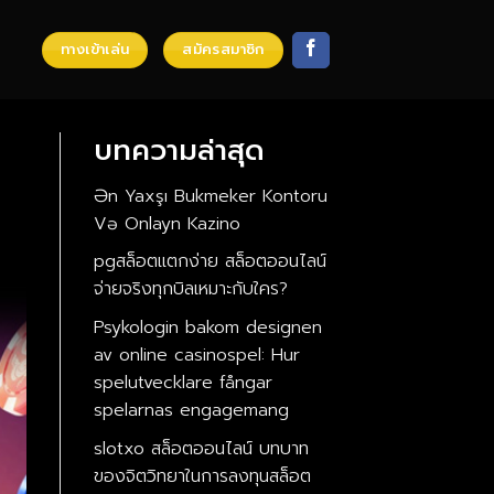
ทางเข้าเล่น
สมัครสมาชิก
บทความล่าสุด
Ən Yaxşı Bukmeker Kontoru
Və Onlayn Kazino
pgสล็อตแตกง่าย สล็อตออนไลน์
จ่ายจริงทุกบิลเหมาะกับใคร?
Psykologin bakom designen
av online casinospel: Hur
spelutvecklare fångar
spelarnas engagemang
slotxo สล็อตออนไลน์ บทบาท
ของจิตวิทยาในการลงทุนสล็อต