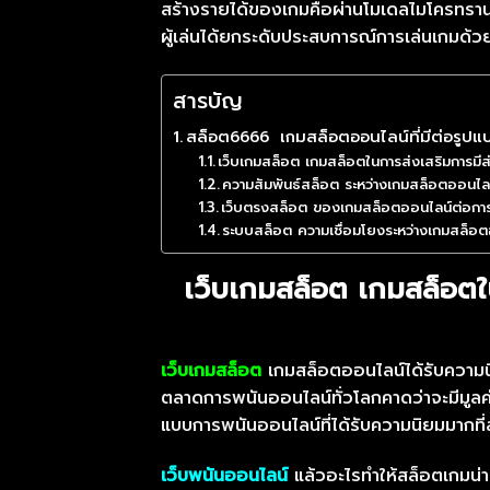
สร้างรายได้ของเกมคือผ่านโมเดลไมโครทรานส์
ผู้เล่นได้ยกระดับประสบการณ์การเล่นเกมด
สารบัญ
สล็อต6666 เกมสล็อตออนไลน์ที่มีต่อรูปแ
เว็บเกมสล็อต เกมสล็อตในการส่งเสริมการมีส่
ความสัมพันธ์สล็อต ระหว่างเกมสล็อตออนไ
เว็บตรงสล็อต ของเกมสล็อตออนไลน์ต่อการส
ระบบสล็อต ความเชื่อมโยงระหว่างเกมสล็อต
เว็บเกมสล็อต เกมสล็อตใน
เว็บเกมสล็อต
เกมสล็อตออนไลน์ได้รับความนิย
ตลาดการพนันออนไลน์ทั่วโลกคาดว่าจะมีมูล
แบบการพนันออนไลน์ที่ได้รับความนิยมมากที่
เว็บพนันออนไลน์
แล้วอะไรทำให้สล็อตเกมน่