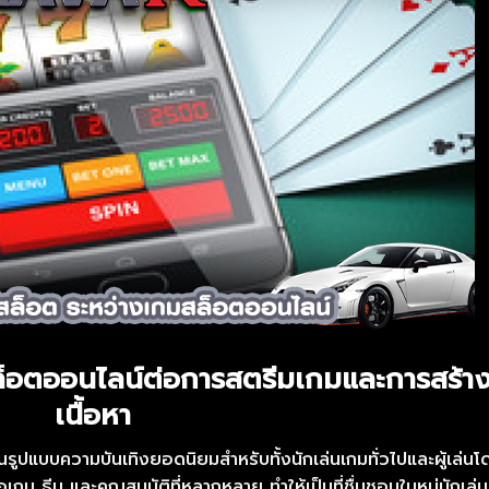
็อตออนไลน์ต่อการสตรีมเกมและการสร้า
เนื้อหา
รูปแบบความบันเทิงยอดนิยมสำหรับทั้งนักเล่นเกมทั่วไปและผู้เล่นโ
กม ธีม และคุณสมบัติที่หลากหลาย ทำให้เป็นที่ชื่นชอบในหมู่นักเล่น