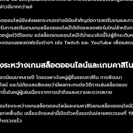
าวมีมากกว่าแค่
็อตออนไลน์ยังส่งผลกระทบอย่างมีนัยสำคัญต่อการสตรีมเกมและก
ำหรับการสตรีมเกม
เกมสล็อตออนไลน์ได้เปิดแพลตฟอร์มใหม่สำหรับก
อยู่แค่วิดีโอเกม แต่สล็อตเกมออนไลน์ได้นำแนวคิดนี้ไปสู่อีกระดับหน
มของตนบนแพลตฟอร์มต่างๆ เช่น Twitch และ YouTube เพื่อแสด
ยงระหว่างเกมสล็อตออนไลน์และเกมคาสิโ
ดนิยมมาหลายปี โดยเฉพาะในหมู่ผู้ชื่นชอบคาสิโน การพัฒนา
นไลน์ และไม่ต้องสงสัยเลยว่ามีผลกระทบต่อวิธีการเล่นสล็อตแบบ
ขึ้นในหมู่ผู้เล่นเนื่องจากการเข้าถึงและความสะดวกสบาย
ื่อมโยงระหว่างเกมสล็อตออนไลน์และเกมคาสิโน
เกมสล็อตออนไลน์ม
าคพื้นดิน เครื่องจักรเหล่านี้เปิดตัวครั้งแรกในปลายศตวรรษที่ 1
่างรวดเร็ว