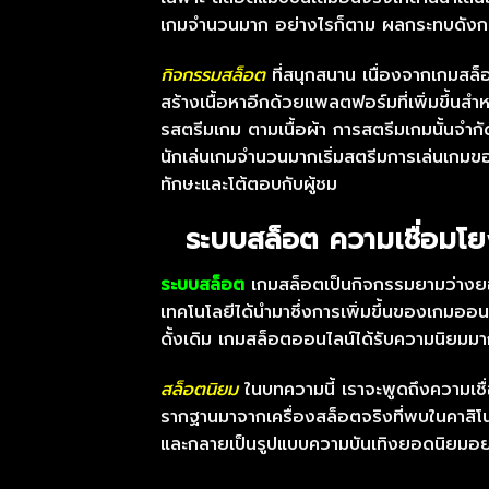
เกมจำนวนมาก อย่างไรก็ตาม ผลกระทบดังกล่
กิจกรรมสล็อต
ที่สนุกสนาน เนื่องจากเกมสล
สร้างเนื้อหาอีกด้วย
แพลตฟอร์มที่เพิ่มขึ้นส
รสตรีมเกม ตามเนื้อผ้า การสตรีมเกมนั้นจำกัด
นักเล่นเกมจำนวนมากเริ่มสตรีมการเล่นเก
ทักษะและโต้ตอบกับผู้ชม
ระบบสล็อต ความเชื่อมโ
ระบบสล็อต
เกมสล็อตเป็นกิจกรรมยามว่างยอ
เทคโนโลยีได้นำมาซึ่งการเพิ่มขึ้นของเกมออ
ดั้งเดิม เกมสล็อตออนไลน์ได้รับความนิยมมาก
สล็อตนิยม
ในบทความนี้ เราจะพูดถึงความเช
รากฐานมาจากเครื่องสล็อตจริงที่พบในคาสิโนภ
และกลายเป็นรูปแบบความบันเทิงยอดนิยมอย