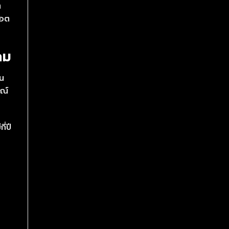
ต
็อต
กม
โน
ษณ์
ี่ปี