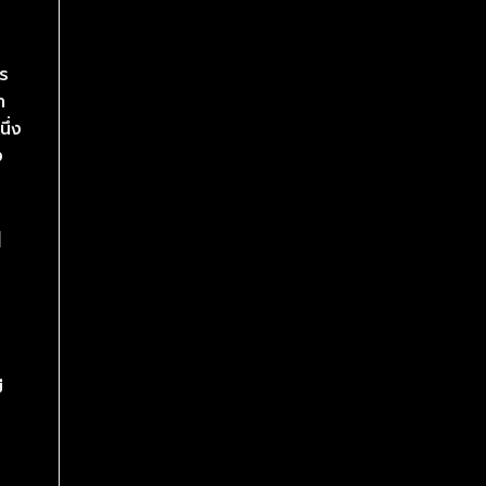
าร
า
ึ่ง
ง
น
ี
9