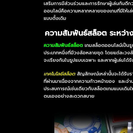
เสริมการมีส่วนร่วมและการรักษาผู้เล่นกันดีกว
ออนไลน์คือความหลากหลายของเกมที่มีให้เล่
แบบดั้งเดิม
ความสัมพันธ์สล็อต ระหว
ความสัมพันธ์สล็อต
เกมสล็อตออนไลน์เป็นรู
ประเภทหนึ่งที่มีวงล้อหลายชุด โดยแต่ละวงล
จะเรียงกันในรูปแบบเฉพาะ และหากผู้เล่นได้รั
เทคโนโลยีสล็อต
สัญลักษณ์เหล่านั้นจะได้รับ
ที่ผ่านมาเนื่องจากความก้าวหน้าของ และจำนวน
ประสบการณ์เช่นเดียวกับสล็อตเกมแบบเดิมให้
ตนเองอย่างสะดวกสบาย