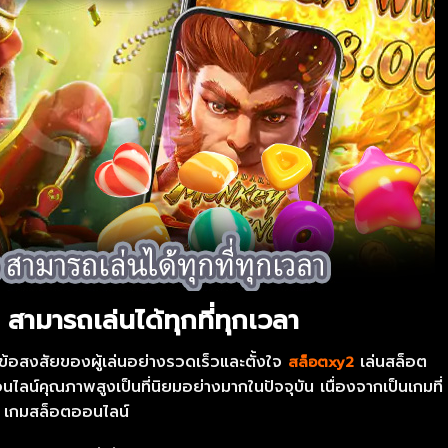
สามารถเล่นได้ทุกที่ทุกเวลา
้อสงสัยของผู้เล่นอย่างรวดเร็วและตั้งใจ
เล่นสล็อต
สล็อตxy2
ไลน์คุณภาพสูงเป็นที่นิยมอย่างมากในปัจจุบัน เนื่องจากเป็นเกมที่
 เกมสล็อตออนไลน์