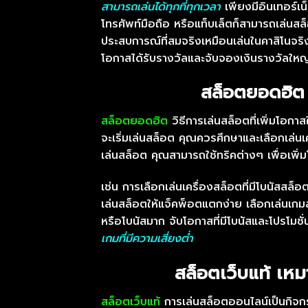
สามารถเล่นได้ทุกที่ทุกเวลา
เพียงมีอินเทอร์เน็
โทรศัพท์มือถือ หรือแท็บเล็ตก็สามารถเล่นสล
ประสบการณ์ที่สมจริงเหมือนเล่นในคาสิโนจริง
โอกาสได้รับรางวัลและจับจองเงินรางวัลใหญ่ไ
สล็อตยอดฮิต ก
สล็อตยอดฮิต
วิธีการเล่นสล็อตที่เพิ่มโอก
จะเริ่มเล่นสล็อต คุณควรศึกษาและเลือกเล่นเค
เล่นสล็อต คุณสามารถใช้ทริคต่างๆ เพื่อเพิ
เช่น การเลือกเล่นเครื่องสล็อตที่มีโบนัสสล็อ
เล่นสล็อตให้แจ็คพ็อตแตกง่าย
เลือกเล่นเกม
หรือโบนัสมาก
จับโอกาสที่มีโบนัสและโปรโมชั
เกมที่มีความเสี่ยงต่ำ
สล็อตเว็บแท้ เหม
สล็อตเว็บแท้
การเล่นสล็อตออนไลน์เป็นกิจกร