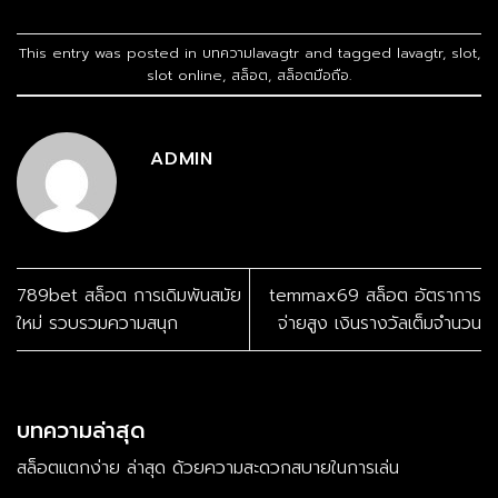
This entry was posted in
บทความlavagtr
and tagged
lavagtr
,
slot
,
slot online
,
สล็อต
,
สล็อตมือถือ
.
ADMIN
789bet สล็อต การเดิมพันสมัย
temmax69 สล็อต อัตราการ
ใหม่ รวบรวมความสนุก
จ่ายสูง เงินรางวัลเต็มจำนวน
บทความล่าสุด
สล็อตแตกง่าย ล่าสุด ด้วยความสะดวกสบายในการเล่น