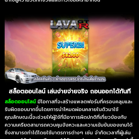
นำไปสู่ความวิตกกังวลและภาวะซึมเศร้ามากขึ้น
สล็อตออนไลน์ เล่นง่ายจ่ายจริง ถอนออกได้ทันที
สล็อตออนไลน์
มีโอกาสที่จะสร้างแพลตฟอร์มที่ครอบคลุมและ
รับผิดชอบมากขึ้นโดยการนำโหมดผ่อนคลายในตัวมาใช้
คุณลักษณะนี้จะช่วยให้ผู้ใช้ที่มีอาการผิดปกติที่เกี่ยวข้องกับ
ความเครียดสามารถควบคุมจังหวะและความเข้มข้นของเกมได้
ซึ่งสามารถทำได้โดยใช้มาตรการต่างๆ เช่น จำกัดเวลาที่ผู้เล่น