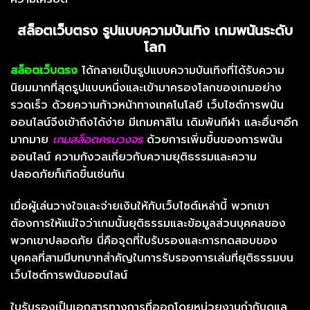
สล็อตเว็บตรง รูปแบบความบันเทิง เกมพนันระดับ
โลก
สล็อตเว็บตรง
ได้กลายเป็นรูปแบบความบันเทิงที่ได้รับความ
นิยมมากที่สุดรูปแบบหนึ่งและเข้ามาครองโลกของเกมอย่าง
รวดเร็ว ด้วยความก้าวหน้าทางเทคโนโลยี เว็บไซต์การพนัน
ออนไลน์จึงเข้าถึงได้ง่าย มีเกมคาสิโน เดิมพันกีฬา และอื่นๆอีก
มากมาย
เกมสล็อตครบวงจร
ด้วยการเพิ่มขึ้นของการพนัน
ออนไลน์ ความกังวลเกี่ยวกับความยุติธรรมและความ
ปลอดภัยก็เกิดขึ้นเช่นกัน
เมื่อผู้เล่นวางใจและจ่ายเงินให้กับเว็บไซต์เหล่านี้ พวกเขา
ต้องการให้แน่ใจว่าเกมนั้นยุติธรรมและข้อมูลส่วนบุคคลของ
พวกเขาปลอดภัย นี่คือจุดที่ใบรับรองและการทดสอบของ
บุคคลที่สามมีบทบาทสำคัญในการรับรองการเล่นที่ยุติธรรมบน
เว็บไซต์การพนันออนไลน์
ใบรับรองเป็นเอกสารทางการที่ออกโดยหน่วยงานกำกับดูแล