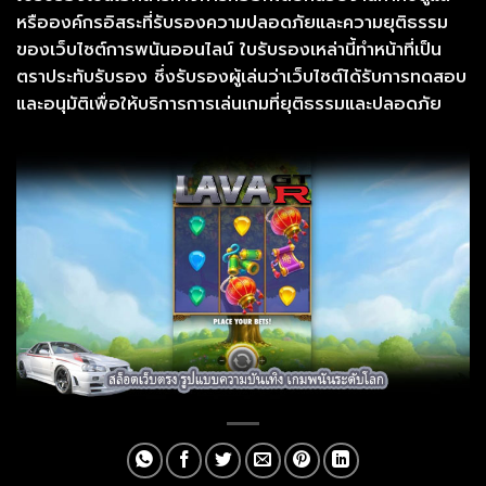
หรือองค์กรอิสระที่รับรองความปลอดภัยและความยุติธรรม
ของเว็บไซต์การพนันออนไลน์ ใบรับรองเหล่านี้ทำหน้าที่เป็น
ตราประทับรับรอง ซึ่งรับรองผู้เล่นว่าเว็บไซต์ได้รับการทดสอบ
และอนุมัติเพื่อให้บริการการเล่นเกมที่ยุติธรรมและปลอดภัย