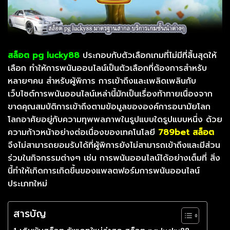
สล็อต pg lucky88
ประกอบกับตัวเลือกเกมที่ไม่มีที่สิ้นสุดให้
เลือก ทำให้การพนันออนไลน์เป็นตัวเลือกที่ต้องการสำหรับ
หลายๆคน สำหรับผู้พิการ การเข้าถึงและเพลิดเพลินกับ
เว็บไซต์การพนันออนไลน์เหล่านี้มักเป็นเรื่องท้าทายเนื่องจาก
ขาดคุณสมบัติการเข้าถึง
ตามข้อมูลขององค์การอนามัยโลก
โลกอาศัยอยู่กับความทุพพลภาพในรูปแบบใดรูปแบบหนึ่ง ด้วย
ความก้าวหน้าอย่างต่อเนื่องของเทคโนโลยี
789bet สล็อต
จึงไม่สามารถยอมรับได้ที่ผู้พิการยังไม่สามารถเข้าถึงและมีส่วน
ร่วมในกิจกรรมต่างๆ เช่น การพนันออนไลน์ได้อย่างเต็มที่ สิ่ง
นี้ทำให้เกิดการเกิดขึ้นของแพลตฟอร์มการพนันออนไลน์
ประเภทใหม่
สารบัญ