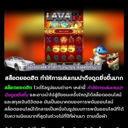
สล็อตยอดฮิต ทำให้การเล่นเกมน่าดึงดูดยิ่งขึ้นมาก
สล็อตยอดฮิต
ไวด์รีลรูปแบบต่างๆ เหล่านี้
ทำให้การเล่นเกมน่า
ดึงดูดยิ่งขึ้น
และอาจนำไปสู่ชัยชนะครั้งใหญ่ได้
สล็อตออนไลน์
และสกุลเงินดิจิตอล มันเป็นอนาคตของการพนันออนไลน์
สล็อตออนไลน์ได้กลายเป็นหนึ่งในรูปแบบการพนันออนไลน์ที่ได้
รับความนิยมมากที่สุดในช่วงไม่กี่ปีที่ผ่านมา ตามเนื้อผ้า