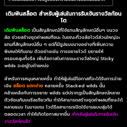
เดิมพันสล็อต สำหรับผู้เล่นในการรับเงินรางวัลก้อน
โต
เดิมพันสล็อต
เป็นสัญลักษณ์ที่ใช้แทนสัญลักษณ์อื่นๆ บนวง
ล้อ ช่วยสร้างชุดค่าผสมที่ชนะ ในขณะที่วงล้อไวด์ส่วนใหญ่จะ
แทนที่สัญลักษณ์อื่น ๆ แต่ก็มีรูปแบบบางอย่างที่เพิ่มความ
พิเศษให้กับเกม
ตัวอย่างเช่น การขยายไวด์ ขยายให้
ครอบคลุมทั้งรีล เพิ่มโอกาสในการชนะรางวัลใหญ่ Sticky
wilds จะอยู่ในตำแหน่ง
สำหรับการหมุนหลายครั้ง ทำให้ผู้เล่นมีโอกาสที่จะได้รับการจ่าย
เงิน
สล็อต แตกง่าย
หลายครั้ง Stacked wilds นั้น
คล้ายคลึงกับการขยาย wilds แต่ปรากฏเป็นสัญลักษณ์หลาย
ตัวซ้อนกันบนรีลเดียวกัน ทำให้สามารถสร้างชุดค่าผสมที่ชนะได้
หลายแบบ
ในบางเกม ไวด์รีลสามารถเปิดใช้งานแบบสุ่มได้
ตลอดเวลา ทำให้เกิดโอกาสมากขึ้น
สำหรับผู้เล่นในการรับเงิน
รางวัลก้อนโต