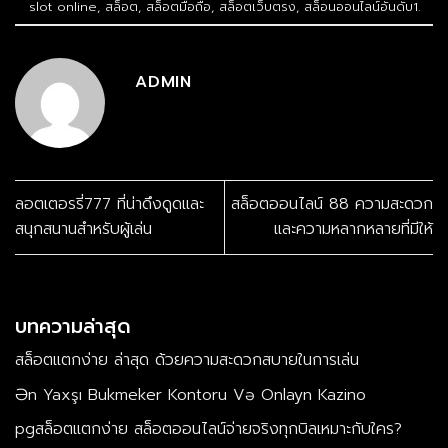
slot online
,
สล็อต
,
สล็อตมือถือ
,
สล็อตเว็บตรง
,
สล็อนออนไลน์อันดับ1
.
ADMIN
ลอตเตอรรี่777 ที่น่าดึงดูดและ
สล็อตออนไลน์ 88 ความสะดวก
สนุกสนานสำหรับผู้เล่น
และความหลากหลายที่มีให้
บทความล่าสุด
สล็อตแตกง่าย ล่าสุด ด้วยความสะดวกสบายในการเล่น
Ən Yaxşı Bukmeker Kontoru Və Onlayn Kazino
pgสล็อตแตกง่าย สล็อตออนไลน์จ่ายจริงทุกบิลเหมาะกับใคร?