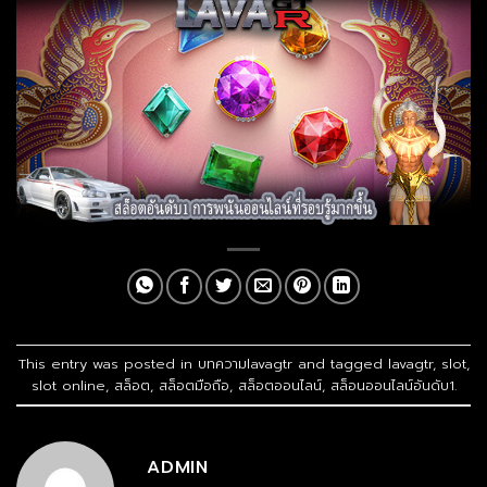
This entry was posted in
บทความlavagtr
and tagged
lavagtr
,
slot
,
slot online
,
สล็อต
,
สล็อตมือถือ
,
สล็อตออนไลน์
,
สล็อนออนไลน์อันดับ1
.
ADMIN