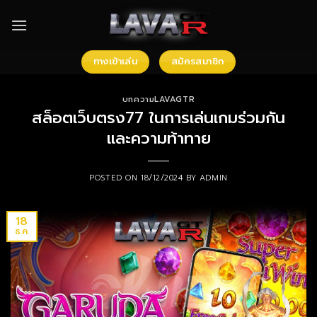
Skip
to
content
ทางเข้าเล่น
สมัครสมาชิก
บทความLAVAGTR
สล็อตเว็บตรง77 ในการเล่นเกมร่วมกัน
และความท้าทาย
POSTED ON
18/12/2024
BY
ADMIN
18
ธ.ค.