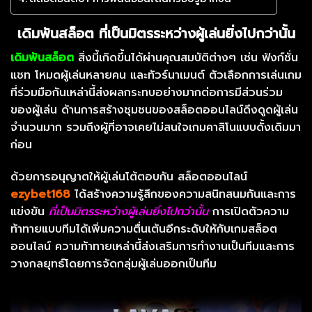
เดิมพันสล็อต ที่เป็นมิตรระหว่างผู้เล่นยิ่งไปกว่านั้น
เดิมพันสล็อต
สิ่งนี้เกิดขึ้นได้ผ่านคุณสมบัติต่างๆ เช่น ฟังก์ชั่น
แชท โหมดผู้เล่นหลายคน และทัวร์นาเมนต์
ตัวเลือกการเล่นเกม
ที่ร่วมมือกันเหล่านี้ส่งผลกระทบอย่างมากต่อการมีส่วนร่วม
ของผู้เล่น ด้านการสร้างชุมชนของสล็อตออนไลน์ดึงดูดผู้เล่น
จำนวนมาก รวมถึงผู้ที่อาจเคยไม่สนใจเกมคาสิโนแบบดั้งเดิมมา
ก่อน
ด้วยการอนุญาตให้ผู้เล่นโต้ตอบกัน สล็อตออนไลน์
ezybet168
ได้สร้างความรู้สึกของความสนิทสนมกันและการ
แข่งขัน
ที่เป็นมิตรระหว่างผู้เล่น
ยิ่งไปกว่านั้น
การเปิดตัวความ
ท้าทายแบบทีมได้เพิ่มความตื่นเต้นอีกระดับให้กับเกมสล็อต
ออนไลน์ ความท้าทายเหล่านี้ส่งเสริมการทำงานเป็นทีมและการ
วางกลยุทธ์โดยการจัดกลุ่มผู้เล่นออกเป็นทีม