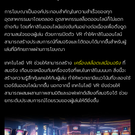
การโฆษณาเป็นองค์ประกอบสำคัญในความสำเร็จของทุก
อุตสาหกรรมมาโดยตลอด อุตสาหกรรมสล็อตออนไลน์ก็ไม่แตก
ต่างกัน โดยที่คาสิโนออนไลน์แข่งขันกันอย่างต่อเนื่องเพื่อดึงดูด
ความสนใจของผู้เล่น ด้วยการเปิดตัว VR ทำให้คาสิโนออนไลน์
สามารถสร้างประสบการณ์ที่สมจริงและโต้ตอบได้มากขึ้นสำหรับผู้
เล่นที่มีศักยภาพผ่านการโฆษณา
เทคโนโลยี VR ช่วยให้สามารถสร้าง
เครื่องสล็อตเสมือนจริง
ที่
สมจริง เกือบจะเหมือนกับเครื่องจริงที่พบในคาสิโนบนบก สิ่งนี้จะ
สร้างความรู้สึกคุ้นเคยให้กับผู้เล่น ทำให้พวกเขามีแนวโน้มที่จะลองใช้
เวอร์ชันออนไลน์มากขึ้น นอกจากนี้ เทคโนโลยี VR ยังช่วยให้
สามารถผสมผสานภาพสามมิติและเอฟเฟกต์เสียงที่สมจริงได้ ช่วย
ยกระดับประสบการณ์โดยรวมของผู้เล่นให้ดียิ่งขึ้น