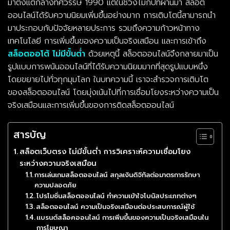
มาตั้งแต่กลางทศวรรษ 1990 แต่ในช่วงไม่กี่ปีที่ผ่านมา สล็อต
ออนไลน์ได้รับความนิยมเพิ่มขึ้นอย่างมาก การเติบโตนี้สามารถนำ
มาประกอบกับปัจจัยหลายประการ รวมถึงความก้าวหน้าทาง
เทคโนโลยี การเพิ่มขึ้นของความเป็นจริงเสมือน และการเข้าถึง
สล็อตออโต้ ไม่มีขั้นต่ำ
ด้วยเหตุนี้ สล็อตออนไลน์จึงกลายมาเป็น
รูปแบบการพนันออนไลน์ที่ได้รับความนิยมมากที่สุดรูปแบบหนึ่ง
โดยขยายไปทั่วทุกมุมโลก ในบทความนี้ เราจะสำรวจการเติบโต
ของสล็อตออนไลน์ โดยมุ่งเน้นไปที่การเชื่อมโยงระหว่างความเป็น
จริงเสมือนและการเพิ่มขึ้นของการติดสล็อตออนไลน์
สารบัญ
สล็อตเว็บตรง ไม่มีขั้นต่ำ การวิเคราะห์ความเชื่อมโยง
ระหว่างความจริงเสมือน
การเล่นเกมสล็อตออนไลน์ สกุลเงินดิจิทัลต่อมาตรการรักษา
ความปลอดภัย
โปรโมชั่นสล็อตออนไลน์ ทำความเข้าใจโบนัสประเภทต่างๆ
สล็อตออนไลน์ ความเป็นจริงเสมือนต่อประสบการณ์ผู้ใช้
เเบรนต์สล็อคออนไลน์ การเพิ่มขึ้นของความเป็นจริงเสมือนใน
การโฆษณา