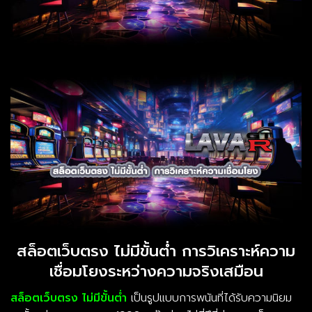
สล็อตเว็บตรง ไม่มีขั้นต่ำ
การวิเคราะห์ความ
เชื่อมโยงระหว่างความจริงเสมือน
สล็อตเว็บตรง ไม่มีขั้นต่ำ
เป็นรูปแบบการพนันที่ได้รับความนิยม