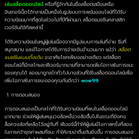
เล่นสล็อตออนไลน์
หรือที่รู้จักกันในชื่อสล็อตเสมือนหรือ
อินเทอร์เน็ตได้กลายเป็นหนึ่งในรูปแบบการพนันออนไลน์ที่ได้รับ
ความนิยมมากที่สุดในช่วงไม่กี่ปีที่ผ่านมา สล็อตแมชชีนคลาสสิก
เวอร์ชันดิจิทัลเหล่านี้
ได้รับความนิยมในหมู่ผู้เล่นเนื่องจากมีรูปแบบการเล่นที่ง่าย ธีมที่
สนุกสนาน และมีโอกาสได้รับการจ่ายเงินจำนวนมาก แม้ว่า
สล็อต
แมชชีนแบบดั้งเดิม
จะอาศัยโชคเพียงอย่างเดียว แต่สล็อต
ออนไลน์ก็มีกลไกและฟีเจอร์มากมายที่สามารถเพิ่มโอกาสในการชนะ
ของคุณได้ ลองมาดูกลไกทั่วไปบางส่วนที่ใช้ในสล็อตออนไลน์เพื่อ
เพิ่มโอกาสในการชนะของคุณกันดีกว่า
wow99
การตอบสนอง
การตอบสนองเป็นกลไกที่ได้รับความนิยมที่พบในสล็อตออนไลน์
มากมาย ช่วยให้ผู้เล่นหมุนวงล้อหนึ่งวงล้อขึ้นไปในขณะที่ยังคง
ล็อควงล้อที่เหลือไว้อยู่กับที่ ฟีเจอร์นี้ทำให้ผู้เล่นมีโอกาสครั้งที่สอง
ในการคว้าชุดค่าผสมที่ชนะ ทำให้เกมน่าตื่นเต้นยิ่งขึ้น การตอบสนอง