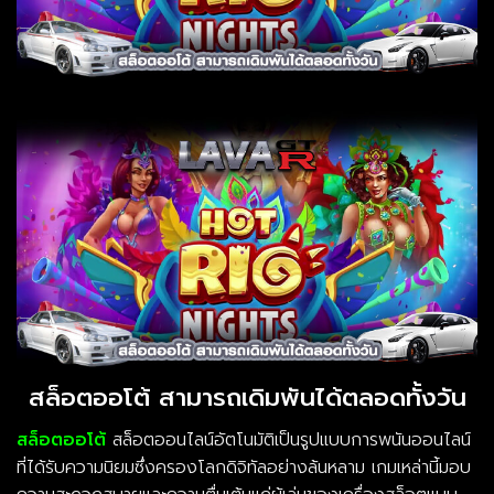
สล็อตออโต้ สามารถเดิมพันได้ตลอดทั้งวัน
สล็อตออโต้
สล็อตออนไลน์อัตโนมัติเป็นรูปแบบการพนันออนไลน์
ที่ได้รับความนิยมซึ่งครองโลกดิจิทัลอย่างล้นหลาม เกมเหล่านี้มอบ