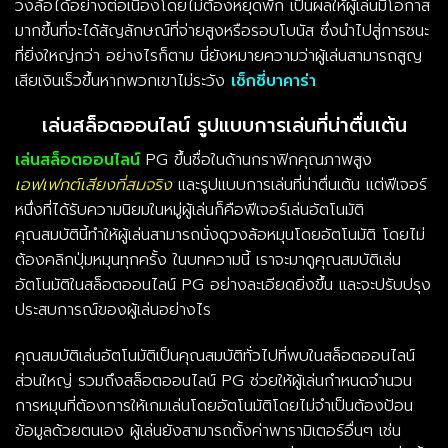
วงล้อได้อย่างต่อเนื่องโดยไม่ต้องหยุดพัก เป็นผลให้ผู้เล่นมีโอกาส
มากขึ้นที่จะได้สัญลักษณ์ที่จ่ายสูงหรือรอบโบนัส ซึ่งนำไปสู่การชนะ
ที่ยิ่งใหญ่กว่า อย่างไรก็ตาม นี่ยังหมายความว่าผู้เล่นสามารถสูญ
เสียเงินเร็วขึ้นหากพวกเขาไม่ระวัง
เซ็กซี่บาคาร่า
เล่นสล็อตออนไลน์ รูปแบบการเล่นที่น่าตื่นเต้น
เล่นสล็อตออนไลน์
PG ขึ้นชื่อในด้านกราฟิกคุณภาพสูง
เอฟเฟกต์เสียงที่สมจริง
และรูปแบบการเล่นที่น่าตื่นเต้น แต่ฟีเจอร์
หนึ่งที่ได้รับความนิยมในหมู่ผู้เล่นก็คือฟีเจอร์เล่นอัตโนมัติ
คุณสมบัตินี้ทำให้ผู้เล่นสามารถนั่งดูวงล้อหมุนโดยอัตโนมัติ โดยไม่
ต้องคลิกปุ่มหมุนทุกครั้ง ในบทความนี้ เราจะมาดูคุณสมบัติเล่น
อัตโนมัติในสล็อตออนไลน์ PG อย่างละเอียดยิ่งขึ้น และจะปรับปรุง
ประสบการณ์ของผู้เล่นอย่างไร
คุณสมบัติเล่นอัตโนมัติเป็นคุณสมบัติทั่วไปที่พบในสล็อตออนไลน์
ส่วนใหญ่ รวมถึงสล็อตออนไลน์ PG ช่วยให้ผู้เล่นกำหนดจำนวน
การหมุนที่ต้องการให้เกมเล่นโดยอัตโนมัติโดยไม่จำเป็นต้องป้อน
ข้อมูลด้วยตนเอง ผู้เล่นยังสามารถตั้งค่าพารามิเตอร์อื่นๆ เช่น