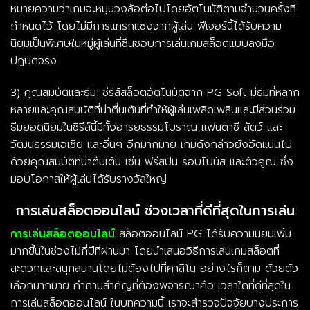
หมายความว่าเกมจะหมุนวงล้อต่อไปโดยอัตโนมัติตามจำนวนครั้งที่
กำหนดไว้ โดยไม่มีการแทรกแซงจากผู้เล่น ฟีเจอร์นี้ได้รับความ
นิยมเป็นพิเศษในหมู่ผู้เล่นที่ชื่นชอบการเล่นเกมสล็อตแบบลงมือ
ปฏิบัติจริง
3) คุณสมบัติและธีม: ซีรีส์สล็อตอัตโนมัติจาก PG Soft มีธีมที่หลาก
หลายและคุณสมบัติที่น่าตื่นเต้นที่ทำให้ผู้เล่นเพลิดเพลินและมีส่วนร่วม
ธีมยอดนิยมในซีรีส์นี้มีทั้งอารยธรรมโบราณ แฟนตาซี สัตว์ และ
วัฒนธรรมเอเชีย และอื่นๆ อีกมากมาย เกมดังกล่าวยังอัดแน่นไป
ด้วยคุณสมบัติที่น่าตื่นเต้น เช่น ฟรีสปิน รอบโบนัส และตัวคูณ ซึ่ง
มอบโอกาสให้ผู้เล่นได้รับรางวัลใหญ่
การเล่นสล็อตออนไลน์ ช่วงเวลาที่ดีที่สุดในการเล่น
การเล่นสล็อตออนไลน์
สล็อตออนไลน์ PG ได้รับความนิยมเพิ่ม
มากขึ้นในช่วงไม่กี่ปีที่ผ่านมา โดยนำเสนอวิธีการเล่นเกมสล็อตที่
สะดวกและสนุกสนานโดยไม่ต้องไปที่คาสิโน อย่างไรก็ตาม ด้วยตัว
เลือกมากมาย คำถามสำคัญที่ต้องพิจารณาคือ เวลาใดที่ดีที่สุดใน
การเล่นสล็อตออนไลน์ ในบทความนี้ เราจะสำรวจปัจจัยบางประการ