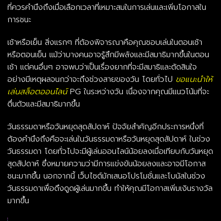
ที่ควรคำนึงถึงเมื่อเลือกเวลาที่เหมาะสมในการเล่นและเพิ่มโอกาสใน
การชนะ
เช้าหรือเย็น สิ่งแรกๆ ที่ต้องพิจารณาคือคุณชอบเล่นในตอนเช้า
หรือตอนเย็น แม้ว่าบางคนอาจรู้สึกมีพลังและมีสมาธิมากขึ้นในตอน
เช้า แต่คนอื่นๆ อาจพบว่าเป็นเรื่องยากที่จะมีสมาธิและตัดสินใจ
อย่างมีเหตุผลจนกว่าจะถึงช่วงสายของวัน โดยทั่วไป
ขอแนะนำให้
เล่นสล็อตออนไลน์
PG ในระหว่างวัน เนื่องจากคุณมีแนวโน้มที่จะ
ตื่นตัวและมีสมาธิมากขึ้น
วันธรรมดาหรือวันหยุดสุดสัปดาห์ ปัจจัยสำคัญอีกประการหนึ่งที่
ต้องคำนึงถึงคือจะเล่นในวันธรรมดาหรือวันหยุดสุดสัปดาห์ ในช่วง
วันธรรมดา โดยทั่วไปจะมีผู้เล่นออนไลน์น้อยลงเมื่อเทียบกับวันหยุด
สุดสัปดาห์ ซึ่งหมายความว่ามีการแข่งขันน้อยลงและอาจมีโอกาส
ชนะมากขึ้น นอกจากนี้ เว็บไซต์มักเสนอโปรโมชั่นและโบนัสในช่วง
วันธรรมดาเพื่อดึงดูดผู้เล่นมากขึ้น ทำให้คุณมีโอกาสเพิ่มเงินรางวัล
มากขึ้น