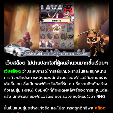
เว็บสล็อต ไม่น่าแปลกใจที่ผู้คนจำนวนมากขึ้นเรื่อยๆ
เว็บสล็อต
ว่าประสบการณ์การเล่นเกมจะราบรื่นและสนุกสนาน
ภารกิจหลักประการหนึ่งของนักพัฒนาซอฟต์แวร์คือการสร้าง
เอ็นจิ้นเกม ซึ่งเป็นซอฟต์แวร์หลักที่รันเกม ซึ่งรวมถึงตัวสร้าง
ตัวเลขสุ่ม (RNG) ซึ่งมีหน้าที่กำหนดผลลัพธ์ของการหมุนแต่ละ
ครั้ง นักพัฒนาซอฟต์แวร์จะต้องตรวจสอบให้แน่ใจว่า RNG
นั้นเป็นแบบสุ่มอย่างแท้จริง และไม่สามารถถูกอิทธิพล
สล็อต