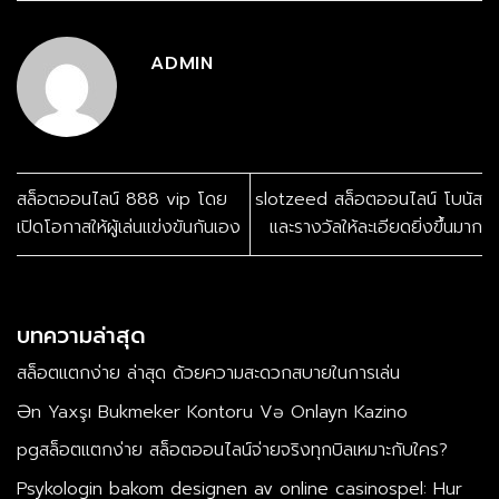
ADMIN
สล็อตออนไลน์ 888 vip โดย
slotzeed สล็อตออนไลน์ โบนัส
เปิดโอกาสให้ผู้เล่นแข่งขันกันเอง
และรางวัลให้ละเอียดยิ่งขึ้นมาก
บทความล่าสุด
สล็อตแตกง่าย ล่าสุด ด้วยความสะดวกสบายในการเล่น
Ən Yaxşı Bukmeker Kontoru Və Onlayn Kazino
pgสล็อตแตกง่าย สล็อตออนไลน์จ่ายจริงทุกบิลเหมาะกับใคร?
Psykologin bakom designen av online casinospel: Hur