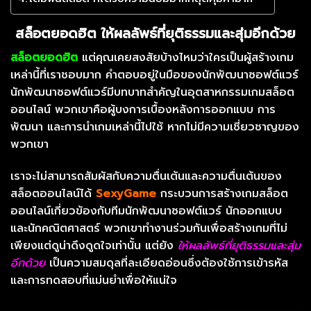
สล็อตยอดฮิต ให้ผลลัพธ์ที่ยุติธรรมและสุ่มอีกด้วย
สล็อตยอดฮิต
แต่คุณเคยสงสัยบ้างไหมว่าใครเป็นผู้สร้างเกม
เหล่านี้ที่เราชอบมาก คำตอบอยู่ในมือของนักพัฒนาซอฟต์แวร์
นักพัฒนาซอฟต์แวร์มีบทบาทสำคัญในอุตสาหกรรมเกมสล็อต
ออนไลน์ พวกเขาคือผู้บงการเบื้องหลังการออกแบบ การ
พัฒนา และการนำเกมเหล่านี้ไปใช้ หากไม่มีความเชี่ยวชาญของ
พวกเขา
เราจะไม่สามารถสัมผัสกับความตื่นเต้นและความตื่นเต้นของ
สล็อตออนไลน์ได้
SexyGame
กระบวนการสร้างเกมสล็อต
ออนไลน์เกี่ยวข้องกับทีมนักพัฒนาซอฟต์แวร์ นักออกแบบ
และนักคณิตศาสตร์ พวกเขาทำงานร่วมกันเพื่อสร้างเกมที่ไม่
เพียงแต่ดูน่าดึงดูดใจเท่านั้น แต่ยัง
ให้ผลลัพธ์ที่ยุติธรรมและสุ่ม
อีกด้วย
เป็นความสมดุลที่ละเอียดอ่อนซึ่งต้องใช้การเข้ารหัส
และการทดสอบที่แม่นยำเพื่อให้แน่ใจ