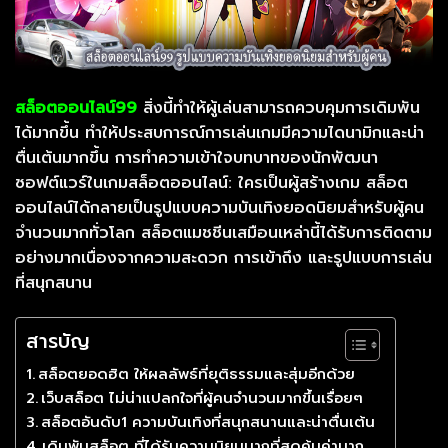
สล็อตออนไลน์99
สิ่งนี้ทำให้ผู้เล่นสามารถควบคุมการเดิมพัน
ได้มากขึ้น ทำให้ประสบการณ์การเล่นเกมมีความไดนามิกและน่า
ตื่นเต้นมากขึ้น
การทำความเข้าใจบทบาทของนักพัฒนา
ซอฟต์แวร์ในเกมสล็อตออนไลน์: ใครเป็นผู้สร้างเกม
สล็อต
ออนไลน์ได้กลายเป็นรูปแบบความบันเทิงยอดนิยมสำหรับผู้คน
จำนวนมากทั่วโลก สล็อตแมชชีนเสมือนเหล่านี้ได้รับการติดตาม
อย่างมากเนื่องจากความสะดวก การเข้าถึง และรูปแบบการเล่น
ที่สนุกสนาน
สารบัญ
สล็อตยอดฮิต ให้ผลลัพธ์ที่ยุติธรรมและสุ่มอีกด้วย
เว็บสล็อต ไม่น่าแปลกใจที่ผู้คนจำนวนมากขึ้นเรื่อยๆ
สล็อตอันดับ1 ความบันเทิงที่สนุกสนานและน่าตื่นเต้น
เดิมพันสล็อต ที่ได้รับความนิยมมากที่สุดคุ้มค่ามาก