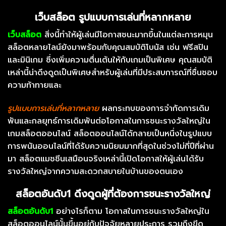
เว็บสล็อต รูปแบบการเล่นที่หลากหลาย
เว็บสล็อต
สิ่งนี้ทำให้ผู้เล่นมีโอกาสชนะมากขึ้นในแต่ละการหมุน
สล็อตหลายไลน์ยังมาพร้อมกับคุณสมบัติโบนัส เช่น ฟรีสปิน
และมินิเกม ซึ่งเพิ่มความตื่นเต้นให้กับเกมเป็นพิเศษ คุณสมบัติ
เหล่านี้น่าดึงดูดเป็นพิเศษสำหรับผู้เล่นที่มีประสบการณ์ที่ชื่นชอบ
ความท้าทายและ
รูปแบบการเล่นที่หลากหลาย
ผลกระทบของการจำกัดการเดิม
พันและกลยุทธ์การเดิมพันต่อโอกาสในการชนะรางวัลใหญ่ใน
เกมสล็อตออนไลน์
สล็อตออนไลน์ได้กลายเป็นหนึ่งในรูปแบบ
การพนันออนไลน์ที่ได้รับความนิยมมากที่สุดในช่วงไม่กี่ปีที่ผ่าน
มา สล็อตแมชชีนเสมือนจริงเหล่านี้เปิดโอกาสให้ผู้เล่นได้รับ
รางวัลใหญ่จากความสะดวกสบายในบ้านของตนเอง
สล็อตอันดับ1 ดึงดูดผู้ที่ต้องการชนะรางวัลใหญ่
สล็อตอันดับ1
อย่างไรก็ตาม โอกาสในการชนะรางวัลใหญ่ใน
สล็อตออนไลน์นั้นขึ้นอยู่กับปัจจัยหลายประการ รวมถึงขีด