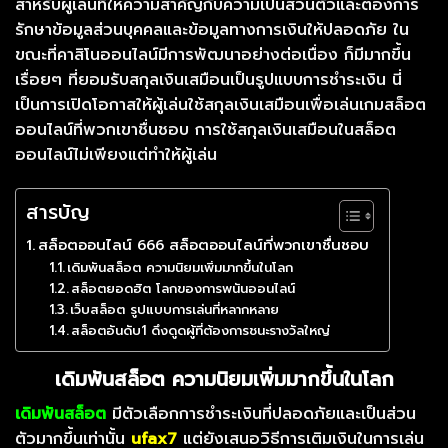
สำหรับผู้เล่นที่ให้ความสำคัญกับความเป็นส่วนตัวและต้องการ
รักษาข้อมูลส่วนบุคคลและข้อมูลทางการเงินให้ปลอดภัย
ใน
ขณะที่คาสิโนออนไลน์มีการพัฒนาอย่างต่อเนื่อง ก็มีมากขึ้น
เรื่อยๆ ที่ยอมรับสกุลเงินเสมือนเป็นรูปแบบการชำระเงิน นี่
เป็นการเปิดโอกาสให้ผู้เล่นใช้สกุลเงินเสมือนเพื่อเล่นเกมสล็อต
ออนไลน์ที่พวกเขาชื่นชอบ การใช้สกุลเงินเสมือนในสล็อต
ออนไลน์ไม่เพียงแต่ทำให้ผู้เล่น
สารบัญ
สล็อตออนไลน์ 666 สล็อตออนไลน์ที่พวกเขาชื่นชอบ
เดิมพันสล็อต ความนิยมเพิ่มมากขึ้นในโลก
สล็อตยอดฮิต โลกของการพนันออนไลน์
เว็บสล็อต รูปแบบการเล่นที่หลากหลาย
สล็อตอันดับ1 ดึงดูดผู้ที่ต้องการชนะรางวัลใหญ่
เดิมพันสล็อต ความนิยมเพิ่มมากขึ้นในโลก
เดิมพันสล็อต
มีตัวเลือกการชำระเงินที่ปลอดภัยและเป็นส่วน
ตัวมากขึ้นเท่านั้น
ufax7
แต่ยังเสนอวิธีการเติมเงินในการเล่น