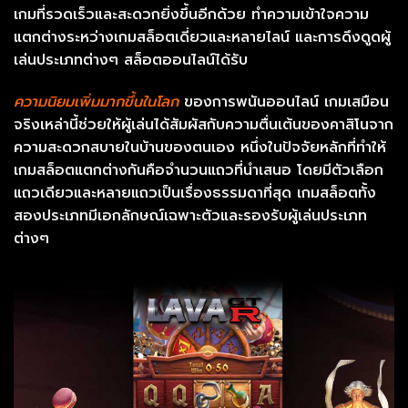
เกมที่รวดเร็วและสะดวกยิ่งขึ้นอีกด้วย
ทำความเข้าใจความ
แตกต่างระหว่างเกมสล็อตเดี่ยวและหลายไลน์ และการดึงดูดผู้
เล่นประเภทต่างๆ
สล็อตออนไลน์ได้รับ
ความนิยมเพิ่มมากขึ้นในโลก
ของการพนันออนไลน์ เกมเสมือน
จริงเหล่านี้ช่วยให้ผู้เล่นได้สัมผัสกับความตื่นเต้นของคาสิโนจาก
ความสะดวกสบายในบ้านของตนเอง หนึ่งในปัจจัยหลักที่ทำให้
เกมสล็อตแตกต่างกันคือจำนวนแถวที่นำเสนอ โดยมีตัวเลือก
แถวเดียวและหลายแถวเป็นเรื่องธรรมดาที่สุด เกมสล็อตทั้ง
สองประเภทมีเอกลักษณ์เฉพาะตัวและรองรับผู้เล่นประเภท
ต่างๆ