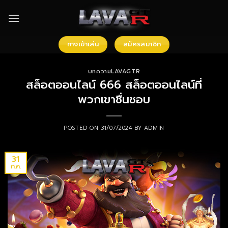
Skip
to
content
ทางเข้าเล่น
สมัครสมาชิก
บทความLAVAGTR
สล็อตออนไลน์ 666 สล็อตออนไลน์ที่
พวกเขาชื่นชอบ
POSTED ON
31/07/2024
BY
ADMIN
31
ก.ค.