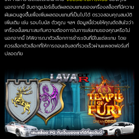
นอกจากนี้ จับตาดูเปอร์เซ็นต์ผลตอบแทนของเครื่องสล็อตที่มีความ
ผันผวนสูงขึ้นเพื่อเพิ่มผลตอบแทนที่เป็นไปได้ ตรวจสอบคุณสมบัติ
เพิ่มเติม เช่น รอบโบนัส ตัวคูณ ฯลฯ ข้อมูลนี้ช่วยให้คุณตัดสินใจว่า
เครื่องนั้นเหมาะสมกับความต้องการในการเล่นเกมของคุณหรือไม่
นอกจากนี้ ให้พิจารณาตัวเลือกการชำระเงินที่มีในแต่ละเกม โดย
ควรเลือกตัวเลือกที่ให้การถอนเงินสดที่รวดเร็วผ่านแพลตฟอร์มที่
ปลอดภัย