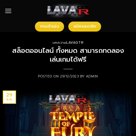
Skip
to
content
ทางเข้าเล่น
สมัครสมาชิก
บทความLAVAGTR
สล็อตออนไลน์ ทั้งหมด สามารถทดลอง
เล่นเกมได้ฟรี
POSTED ON
29/12/2023
BY
ADMIN
29
ธ.ค.