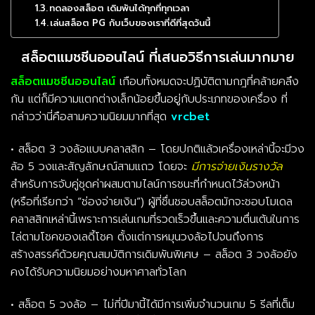
ทดลองสล็อต เดิมพันได้ทุกที่ทุกเวลา
เล่นสล็อต PG กับเว็บของเราที่ดีที่สุดวันนี้
สล็อตแมชชีนออนไลน์ ที่เสนอวิธีการเล่นมากมาย
สล็อตแมชชีนออนไลน์
เกือบทั้งหมดจะปฏิบัติตามกฎที่คล้ายคลึง
กัน แต่ก็มีความแตกต่างเล็กน้อยขึ้นอยู่กับประเภทของเครื่อง ที่
กล่าวว่านี่คือสามความนิยมมากที่สุด
vrcbet
• สล็อต 3 วงล้อแบบคลาสสิก – โดยปกติแล้วเครื่องเหล่านี้จะมีวง
ล้อ 5 วงและสัญลักษณ์สามแถว โดยจะ
มีการจ่ายเงินรางวัล
สำหรับการจับคู่ชุดค่าผสมตามไลน์การชนะที่กำหนดไว้ล่วงหน้า
(หรือที่เรียกว่า “ช่องจ่ายเงิน”) ผู้ที่ชื่นชอบสล็อตมักจะชอบโมเดล
คลาสสิกเหล่านี้เพราะการเล่นเกมที่รวดเร็วขึ้นและความตื่นเต้นในการ
ไล่ตามโชคของเลดี้โชค ตั้งแต่การหมุนวงล้อไปจนถึงการ
สร้างสรรค์ด้วยคุณสมบัติการเดิมพันพิเศษ – สล็อต 3 วงล้อยัง
คงได้รับความนิยมอย่างมหาศาลทั่วโลก
• สล็อต 5 วงล้อ – ไม่กี่ปีมานี้ได้มีการเพิ่มจำนวนเกม 5 รีลที่เต็ม