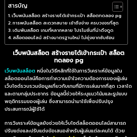
สารบัญ
เว็บพนันสล็อต สร้างรายได้เข้ากระเป๋า สล็อตทดลอง pg
การพนันสล็อต สะดวกสบาย เข้าถึงง่าย ครบวงจรที่สุด
เดิมพันสล็อต เกมที่หลากหลาย โปรโมชั่นที่น่าดึงดูด
สล็อตออนไลน์ สร้างมาตรฐานใหม่ ไม่ยุ่งยากซับซ้อน
เว็บพนันสล็อต สร้างรายได้เข้ากระเป๋า สล็อต
ทดลอง pg
เว็บพนันสล็อต
หนึ่งในวิธีหลักที่ใช้ในการวิเคราะห์ข้อมูลใน
สล็อตออนไลน์คือการทำความเข้าใจความต้องการของผู้เล่น
เว็บไซต์รวบรวมข้อมูลเกี่ยวกับเกมที่มีการเล่นมากที่สุด เวลาใด
และตามกลุ่มประชากร ข้อมูลนี้ช่วยให้ระบุแนวโน้มและรูปแบบ
พฤติกรรมของผู้เล่น ซึ่งสามารถนำมาใช้เพื่อปรับปรุง
ประสบการณ์ผู้ใช้ได้
การวิเคราะห์ข้อมูลยังช่วยให้เว็บไซต์สล็อตออนไลน์สามารถ
ปรับแต่งและปรับแต่งข้อเสนอสำหรับผู้เล่นแต่ละคนได้ ด้วย