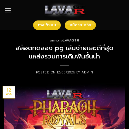
Skip
to
content
ทางเข้าเล่น
สมัครสมาชิก
บทความLAVAGTR
สล็อตทดลอง pg เล่นง่ายและดีที่สุด
แหล่งรวมการเดิมพันชั้นนำ
POSTED ON
12/05/2026
BY
ADMIN
12
พ.ค.