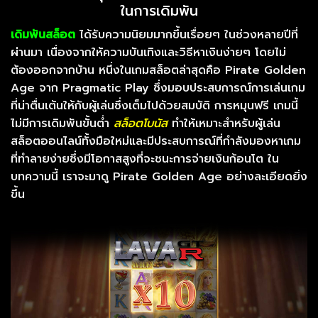
ในการเดิมพัน
เดิมพันสล็อต
ได้รับความนิยมมากขึ้นเรื่อยๆ ในช่วงหลายปีที่
ผ่านมา เนื่องจากให้ความบันเทิงและวิธีหาเงินง่ายๆ โดยไม่
ต้องออกจากบ้าน หนึ่งในเกมสล็อตล่าสุดคือ
Pirate Golden
Age
จาก
Pragmatic Play
ซึ่งมอบประสบการณ์การเล่นเกม
ที่น่าตื่นเต้นให้กับผู้เล่นซึ่งเต็มไปด้วยสมบัติ การหมุนฟรี เกมนี้
ไม่มีการเดิมพันขั้นต่ำ
สล็อตโบนัส
ทำให้เหมาะสำหรับผู้เล่น
สล็อตออนไลน์ทั้งมือใหม่และมีประสบการณ์ที่กำลังมองหาเกม
ที่ทำลายง่ายซึ่งมีโอกาสสูงที่จะชนะการจ่ายเงินก้อนโต ใน
บทความนี้ เราจะมาดู
Pirate Golden Age
อย่างละเอียดยิ่ง
ขึ้น