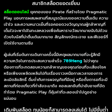
สมาชิกสล็อตยอดเยี่ยม
สล็อตออนไลน์
ยุคทองของ
Pirate
ที่สร้างโดย
Pragmatic
Play
มอบการผสมผสานที่สมบูรณ์แบบของความตื่นเต้น ความ
เร้าใจ และความหนาวเย็นที่รอคอยดวงวิญญาณผู้กล้าหาญที่
เต็มใจจะพาไปในทะเลหลวงเพื่อค้นหารางวัลมากมายนับไม่ถ้วน
ด้วยโบนัสที่น่าตื่นเต้นมากมาย สัญลักษณ์กระจาย และฟีเจอร์ที่
เปิดใช้งานตามธีม
ผู้เล่นที่เริ่มต้นการเดินทางครั้งนี้มีเหตุผลมากมายที่จะรู้สึกมี
ความหวังในการประสบความสำเร็จ
789Heng
ไม่ว่าคุณ
ต้องการที่จะทดสอบความกล้าหาญของคุณก่อนที่จะเสี่ยงโชค
หรือเพียงเพลิดเพลินไปกับเรื่องราวเหนือกาลเวลาของการ
ละเมิดลิขสิทธิ์ ดื่มด่ำกับการผจญภัยที่มีอยู่ หรือตั้งตารอที่จะมี
สถานที่ท่องเที่ยวที่กำลังจะมาถึง คอลเลกชันที่น่าอับอายที่จัด
ทำโดย
Pragmatic Play
ก็คุ้มค่าที่จะลองเข้าไปดูอย่าง
แน่นอน
เดิมพันสล็อต ทุนน้อยก็สามารถลงเล่นได้ ไม่มีขั้นต่ำ