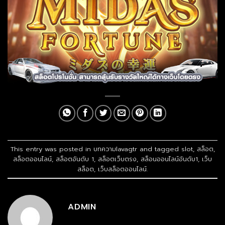
This entry was posted in
บทความlavagtr
and tagged
slot
,
สล็อต
,
สล็อตออนไลน์
,
สล็อตอันดับ 1
,
สล็อตเว็บตรง
,
สล็อนออนไลน์อันดับ1
,
เว็บ
สล็อต
,
เว็บสล็อตออนไลน์
.
ADMIN