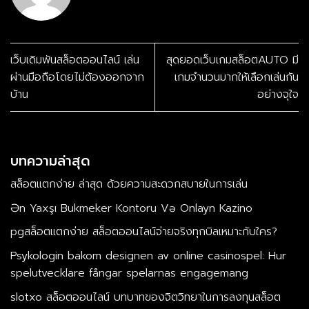
เว็บเดิมพันสล็อตออนไลน์ เล่น
สุดยอดเว็บเกมสล็อตAUTO มี
ผ่านมือถือโดยไม่ต้องออกจาก
เกมจำนวนมากให้เลือกเล่นกัน
บ้าน
อย่างจุใจ
บทความล่าสุด
สล็อตแตกง่าย ล่าสุด ด้วยความสะดวกสบายในการเล่น
Ən Yaxşı Bukmeker Kontoru Və Onlayn Kazino
pgสล็อตแตกง่าย สล็อตออนไลน์จ่ายจริงทุกบิลเหมาะกับใคร?
Psykologin bakom designen av online casinospel: Hur
spelutvecklare fångar spelarnas engagemang
slotxo สล็อตออนไลน์ บทบาทของจิตวิทยาในการลงทุนสล็อต