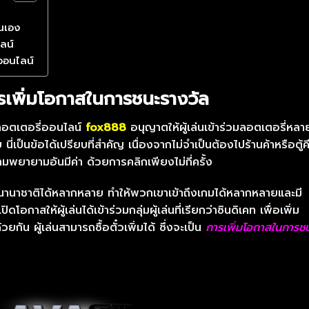
นเอง
ลน์
ออนไลน์
รเพิ่มโอกาสในการชนะรางวัล
ลอตเตอรี่ออนไลน์
fox888
อนุญาตให้ผู้เล่นเข้าร่วมลอตเตอรี่หลา
เป็นข้อได้เปรียบที่สำคัญ เนื่องจากไม่จำเป็นต้องไปร้านค้าหรือตู้
ยายามอันมีค่า ด้วยการคลิกเพียงไม่กี่ครั้ง
ละนานาชาติได้หลากหลาย ทำให้พวกเขาเข้าถึงเกมได้หลากหลายและมี
ดโอกาสให้ผู้เล่นได้เข้าร่วมกลุ่มผู้เล่นที่เรียกว่าซินดิเคท เพื่อเพิ่ม
ัน ผู้เล่นสามารถซื้อตั๋วเพิ่มได้ ซึ่งจะเป็น
การเพิ่มโอกาสในการช