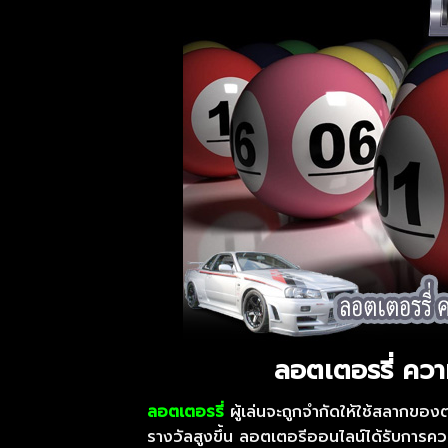
ลอตเตอรรี่ ค
ลอตเตอรรี่
ผู้เล่นจะถูกจำกัดให้ใช้สลากขอ
รางวัลสูงขึ้น
ลอตเตอรีออนไลน์ได้รับการคว