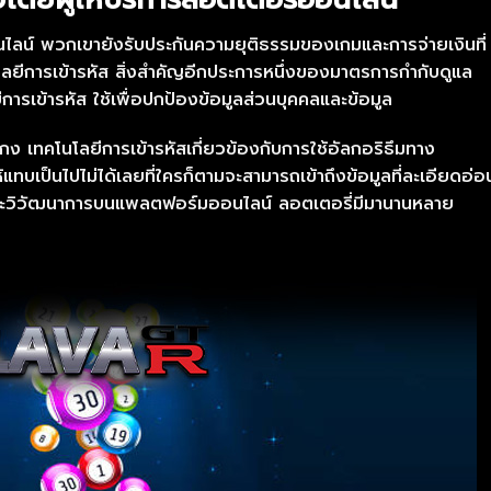
ลน์ พวกเขายังรับประกันความยุติธรรมของเกมและการจ่ายเงินที่
ลยีการเข้ารหัส
สิ่งสำคัญอีกประการหนึ่งของมาตรการกำกับดูแล
ารเข้ารหัส ใช้เพื่อปกป้องข้อมูลส่วนบุคคลและข้อมูล
กง เทคโนโลยีการเข้ารหัสเกี่ยวข้องกับการใช้อัลกอริธึมทาง
้แทบเป็นไปไม่ได้เลยที่ใครก็ตามจะสามารถเข้าถึงข้อมูลที่ละเอียดอ่อ
ะวิวัฒนาการบนแพลตฟอร์มออนไลน์
ลอตเตอรี่มีมานานหลาย