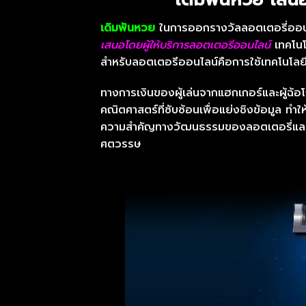
เดิมพันหวย
ในการออกรางวัลลอตเตอรี่ออนไ
เสนอโดยผู้ให้บริการลอตเตอรีออนไลน์
เทคโนโ
สำหรับลอตเตอรีออนไลน์คือการใช้เทคโนโลยีก
ทางการเงินของผู้เล่นจากแฮกเกอร์และผู้ฉ้อโ
คณิตศาสตร์ที่ซับซ้อนเพื่อแย่งชิงข้อมูล ทำให
ความสำคัญทางวัฒนธรรมของลอตเตอรี่แล
ศตวรรษ