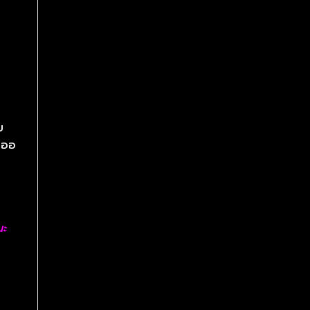
ย
คีออ
นะ