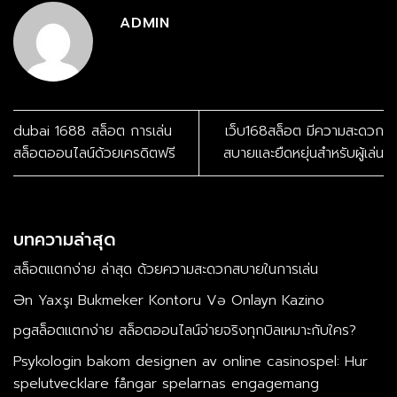
ADMIN
dubai 1688 สล็อต การเล่น
เว็บ168สล็อต มีความสะดวก
สล็อตออนไลน์ด้วยเครดิตฟรี
สบายและยืดหยุ่นสำหรับผู้เล่น
บทความล่าสุด
สล็อตแตกง่าย ล่าสุด ด้วยความสะดวกสบายในการเล่น
Ən Yaxşı Bukmeker Kontoru Və Onlayn Kazino
pgสล็อตแตกง่าย สล็อตออนไลน์จ่ายจริงทุกบิลเหมาะกับใคร?
Psykologin bakom designen av online casinospel: Hur
spelutvecklare fångar spelarnas engagemang