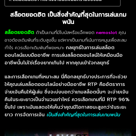
สล็อตยอดฮิต เป็นสิ่งสำคัญที่สุดในการเล่นเกม
พนัน
สล็อตยอดฮิต
ถ้าเป็นเกมที่มีโบนัสหรือแจ็คพอต
nemoslot
คุณ
อาจต้องเดิมพันที่ระดับสูงขึ้น แต่หากเป็นเกมที่เน้นการหมุนเพื่อสะสม
กลยุทธ์ในการเล่นสล็อต
กำไร ควรเลือกเดิมพันที่พอเหมาะ
ออนไลน์แบบมืออาชีพ
การเล่นสล็อตออนไลน์ให้เหมือนมือ
อาชีพนั้นไม่ใช่เรื่องยากเกินไป หากคุณเข้าใจกลยุทธ์
และการเลือกเกมที่เหมาะสม นี่คือกลยุทธ์บางประการที่จะช่วย
ให้คุณเล่นสล็อตออนไลน์อย่างมืออาชีพ
RTP คืออัตราการ
จ่ายเงินคืนให้ผู้เล่น ซึ่งจะบ่งบอกว่าเกมสล็อตนั้นๆ จะจ่ายเงิน
คืนในระยะยาวเป็นจำนวนเท่าไหร่ ควรเลือกเกมที่มี RTP 96%
ขึ้นไป เพราะมันแสดงให้เห็นว่าคุณมีโอกาสชนะสูงกว่าในระยะ
ยาว
การจัดการเงิน
เป็นสิ่งสำคัญที่สุดในการเล่นเกมพนัน