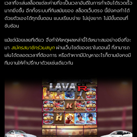
เวลาที่จะเล่นสล็อตแต่ละค่ายที่จะเป็นเวลาอันดีในการทำเงินได้รวดเร็ว
มากยิ่งขึ้น อีกทั้งระบบที่ทันสมัยของ สล็อตเว็บตรง นี้ยังคงทำได้
ด้วยตัวเองได้ทุกขั้นตอน แบบเรียบง่าย ไม่ยุ่งยาก ไม่มีขั้นตอนที่
ซับซ้อน
แม้แต่น้อยเลยทีเดียว จึงทำให้เหตุผลเหล่านี้ได้เหมาะสมอย่างยิ่งที่จะ
มา
สมัครสมาชิกร่วมสนุก
ผ่านเว็บไซต์ของเราในตอนนี้ ที่สามารถ
เล่นได้ตลอดเวลาที่ต้องการ หรือถ้าหากมีปัญหาอะไรก็ตามยังคงมี
ทีมงานให้คำปรึกษาด้วยเช่นเดียวกัน