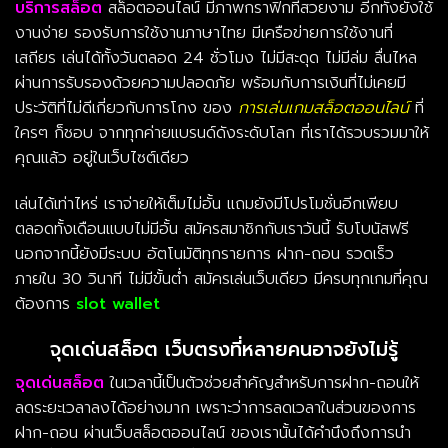
บริการสล็อต
สล็อตออนไลน์ มีภาพกราฟิกที่สวยงาม อีกทั้งยังใช้
งานง่าย รองรับการใช้งานภาษาไทย มีเครือข่ายการใช้งานที่
เสถียร เล่นได้ทั้งวันตลอด 24 ชั่วโมง ไม่มีสะดุด ไม่มีล่ม ลื่นไหล
ผ่านการรับรองด้วยความปลอดภัย พร้อมกับการเงินที่ไม่เคยมี
ประวัติที่ไม่ดีเกี่ยวกับการโกง ของ
การเล่นเกมสล็อตออนไลน์
ที่
ใครๆ ก็ชอบ จากทุกค่ายแบรนด์ดังระดับโลก ที่เราได้รวบรวมมาให้
คุณแล้ว อยู่ในเว็บไซต์เดียว
เล่นได้เท่าไหร่ เราจ่ายให้เต็มไม่อั้น แถมยังมีโปรโมชั่นอีกเพียบ
ตลอดทั้งเดือนแบบไม่มีอั้น สมัครสมาชิกกับเราวันนี้ รับโบนัสฟรี
นอกจากนี้ยังมีระบบ อัตโนมัติทุกรายการ ฝาก-ถอน รวดเร็ว
ภายใน 30 วินาที ไม่มีขั้นต่ำ สมัครเล่นเว็บเดียว มีครบทุกเกมที่คุณ
ต้องการ
slot wallet
จุดเด่นสล็อต เว็บตรงที่หลายคนอาจยังไม่รู้
จุดเด่นสล็อต
ในเวลานี้เป็นตัวช่วยสำคัญสำหรับการฝาก-ถอนให้
ลดระยะเวลาลงได้อย่างมาก เพราะว่าการลดเวลาในส่วนของการ
ฝาก-ถอน ผ่านเว็บสล็อตออนไลน์ ของเรานั้นได้คำนึงถึงการนำ