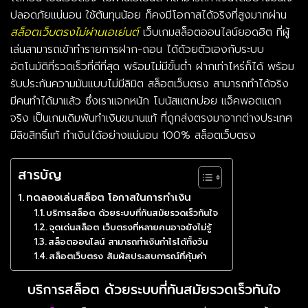
ปลอดภัยแน่นอน ใช้ต้นทุนน้อย ก็คงมีโอกาสได้จริงที่สูงมากผ่าน
สล็อตเว็บตรงไม่ผ่านเอเย่นต์
เว็บเกมสล็อตออนไลน์ยอดฮิต ที่ผู้
เล่นสามารถเข้าทำรายการฝาก-ถอน ได้ด้วยตัวเองกับระบบ
อัตโนมัติที่รวดเร็วที่ดีที่สุด พร้อมไม่มีขั้นต่ำ ฝากเท่าไหร่ก็ได้ พร้อม
รับประกันความมันแบบไม่มีลิมิต สล็อตเว็บตรง สามารถทำได้จริง
มีคนทำได้มาแล้ว ซึ่งเราแจกหนัก โบนัสแตกบ่อย แจ็คพอตแตก
จริง เป็นเกมเดิมพันทำเงินขนานแท้ ที่ถูกส่งตรงมาจากต่างประเทศ
มีลิขสิทธิ์แท้ ทำเงินได้อย่างแน่นอน 100% สล็อตเว็บตรง
สารบัญ
ทดลองเล่นสล็อต โอกาสในการทำเงิน
บริการสล็อต ด้วยระบบที่ทันสมัยรวดเร็วทันใจ
จุดเด่นสล็อต เว็บตรงที่หลายคนอาจยังไม่รู้
สล็อตออนไลน์ สามารถทำเงินกำไรได้ทั้งวัน
สล็อตเว็บตรง สัมผัสประสบการณ์ที่คุ้มค่า
บริการสล็อต ด้วยระบบที่ทันสมัยรวดเร็วทันใจ