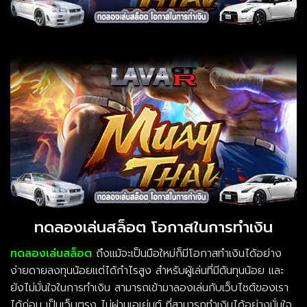
ทดลองเล่นสล็อต โอกาสในการทำเงิน
ทดลองเล่นสล็อต
ถึงแม้จะเป็นมือใหม่ก็มีโอกาสทำเงินได้อย่าง
ง่ายดายลงทุนน้อยแต่ได้กำไรสูง สำหรับผู้เล่นที่มีต้นทุนน้อย และ
ยังไม่มั่นใจในการทำเงิน สามารถเข้ามาลองเล่นกับเว็บไซต์ของเรา
ได้ก่อน เป็นเว็บตรง ไม่ผ่านเอเย่นต์ ที่สามารถทำเงินได้อย่างมั่นใจ