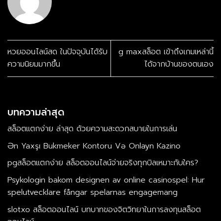
หวยออนไลน์สด ในปัจจุบันได้รับ
g maxสล็อต เข้าถึงเกมเหล่านี้
ความนิยมมากขึ้น
ได้จากบ้านของตนเอง
บทความล่าสุด
สล็อตแตกง่าย ล่าสุด ด้วยความสะดวกสบายในการเล่น
Ən Yaxşı Bukmeker Kontoru Və Onlayn Kazino
pgสล็อตแตกง่าย สล็อตออนไลน์จ่ายจริงทุกบิลเหมาะกับใคร?
Psykologin bakom designen av online casinospel: Hur
spelutvecklare fångar spelarnas engagemang
slotxo สล็อตออนไลน์ บทบาทของจิตวิทยาในการลงทุนสล็อต