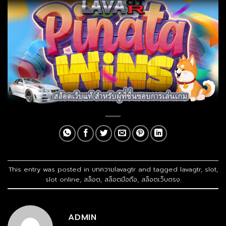
This entry was posted in
บทความlavagtr
and tagged
lavagtr
,
slot
,
slot online
,
สล็อต
,
สล็อตมือถือ
,
สล็อตเว็บตรง
.
ADMIN