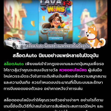
สล็อตAuto นิยมอย่างแพร่หลายในปัจจุบัน
สล็อตAuto
เพียงแค่เข้าใจกฎของเกมและกดปุ่มหมุนเพื่อรอ
ให้ราวลุ้นว่าคุณจะชนะเงินรางวัล
หวยออนไลน์สด
ผู้เล่นมือ
ใหม่ควรระมัดระวังในการเดิมพันเงินเพียงเพื่อความสนุกสนาน
และความบันเทิง ควรกำหนดงบประมาณที่เป็นระบบและรักษา
การบีบยอดของตัวเอง อย่าคาดหวังว่าการเล่น
สล็อตออนไลน์จะทำให้คุณรวยตัวอย่างง่ายๆ อย่างไรก็ตาม
เกมนี้ยังเป็นวิธีที่น่าสนใจในการสัมผัสประสบการณ์ใหม่ๆ และ