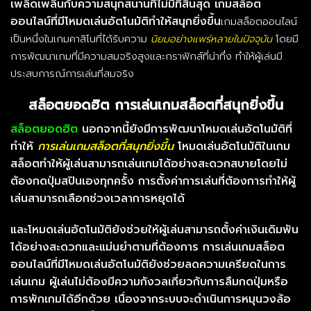
เพลิดเพลินกับความสนุกสนานที่ไม่มีที่สิ้นสุด
เกมสล็อต
ออนไลน์ที่มีโหมดเล่นอัตโนมัติทำให้สนุกยิ่งขึ้น
เกมสล็อตออนไลน์
เป็นหนึ่งในเกมคาสิโนที่ได้รับความ
นิยมอย่างแพร่หลายในปัจจุบัน
โดยมี
การพัฒนาเกมที่มีความสมจริงสูงและกราฟิกส์ที่น่าทึ่ง ทำให้ผู้เล่นมี
ประสบการณ์การเล่นที่สมจริง
สล็อตยอดฮิต การเล่นเกมสล็อตที่สนุกยิ่งขึ้น
สล็อตยอดฮิต
นอกจากนี้ยังมีการพัฒนาโหมดเล่นอัตโนมัติที่
ทำให้
การเล่นเกมสล็อตที่สนุกยิ่งขึ้น
โหมดเล่นอัตโนมัติในเกม
สล็อตทำให้ผู้เล่นสามารถเล่นเกมได้อย่างสะดวกสบายโดยไม่
ต้องกดปุ่มสปินเองทุกครั้ง การตั้งค่าการเล่นที่ต้องการทำให้ผู้
เล่นสามารถเลือกช่วงเวลาการหยุดได้
และโหมดเล่นอัตโนมัติยังช่วยให้ผู้เล่นสามารถตั้งค่าเงินเดิมพัน
ได้อย่างสะดวกและแม่นยำตามที่ต้องการ
การเล่นเกมสล็อต
ออนไลน์ที่มีโหมดเล่นอัตโนมัติยังช่วยลดความเครียดในการ
เล่นเกม ผู้เล่นไม่ต้องมีความกังวลเกี่ยวกับการลืมกดปุ่มหรือ
การพักเกมได้อีกด้วย เนื่องจากระบบจะดำเนินการหมุนวงล้อ