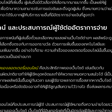
ลน์ที่เพิ่มขึ้น ผู้เล่นจึงมีตัวเลือกให้เลือกมากมายมากขึ้น เป็นผลให้ผู้
ื่อรักษาความสามารถในการแข่งขันและดึงดูดผู้เล่น ซึ่งหมายความว่าแม้
าจะได้รับจากผู้ให้บริการรายอื่นที่มีอัตราการจ่ายเงินที่สูงกว่า
น์ และประสบการณ์ผู้ใช้ต่ออัตราการจ่าย
งการพนันที่ผู้เล่นซื้อตั๋วและเลือกหมายเลขผ่านเว็บไซต์ต่างๆ ผลลัพธ์จะถ
ขที่เลือกซึ่งตรงกับการออกรางวัล ด้วยการเพิ่มขึ้นของเทคโนโลยีและ
มเพิ่มมากขึ้น อย่างไรก็ตาม ความสำเร็จของลอตเตอรี่ออนไลน์นั้นขึ้นอยู
โดยรวมเป็นอย่างมาก
จของลอตเตอรี่ออนไลน์
คือประสิทธิภาพของเว็บไซต์ เช่นเดียวกับ
นผิดปกติอาจทำให้ผู้ใช้หงุดหงิดและทำให้พวกเขาหมดความสนใจได้ นี่เป็น
ากผลลัพธ์นั้นขึ้นอยู่กับเวลา และผู้ใช้อาจพลาดการซื้อสลากหากเว็บไซต์
ต่อเนื่องหรือขัดข้องอาจทำให้ผู้ใช้สูญเสียความไว้วางใจ ซึ่งส่งผลกระทบ
ีออนไลน์คือประสบการณ์ผู้ใช้ ประสบการณ์ผู้ใช้หมายถึงความง่ายโดยร
เว็บไซต์ เว็บไซต์ที่มีอินเทอร์เฟซที่เป็นมิตรต่อผู้ใช้และการนำทางท