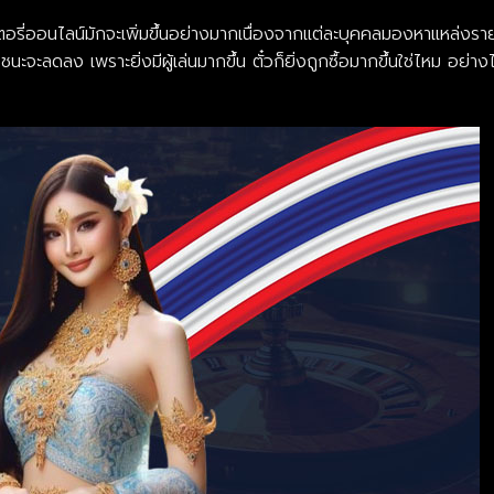
ตเตอรี่ออนไลน์มักจะเพิ่มขึ้นอย่างมากเนื่องจากแต่ละบุคคลมองหาแหล่งรา
รชนะจะลดลง เพราะยิ่งมีผู้เล่นมากขึ้น ตั๋วก็ยิ่งถูกซื้อมากขึ้นใช่ไหม อย่าง