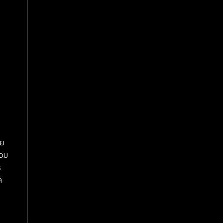
วย
่วม
ร
ล