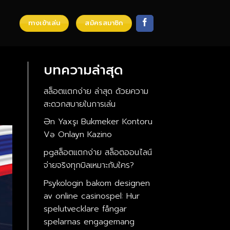
ทางเข้าเล่น
สมัครสมาชิก
บทความล่าสุด
สล็อตแตกง่าย ล่าสุด ด้วยความ
สะดวกสบายในการเล่น
Ən Yaxşı Bukmeker Kontoru
Və Onlayn Kazino
pgสล็อตแตกง่าย สล็อตออนไลน์
จ่ายจริงทุกบิลเหมาะกับใคร?
Psykologin bakom designen
av online casinospel: Hur
spelutvecklare fångar
spelarnas engagemang