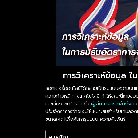
การวิเคราะห์ข้อมูล ใ
ลอตเตอรี่ออนไลน์ได้กลายเป็นรูปแบบความบันเท
ความก้าวหน้าทางเทคโนโลยี ทำให้ขณะนี้เกมลอตเ
และเสี่ยงโชคได้ง่ายขึ้น
ผู้เล่นสามารถเข้าถึง
แต
ปรับอัตราการจ่ายเงินให้เหมาะสมสำหรับเกมลอตเ
ขนาดใหญ่เพื่อค้นหารูปแบบ ความสัมพันธ์
สารบัญ