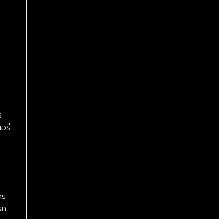
ร
อรี่
าร
รถ