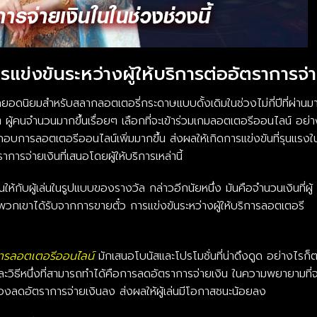
รแข่งขันระหว่างผู้ให้บริการต่ออัตราการจ่
ยอดนิยมสำหรับสลากลอตเตอรี่กระดาษแบบดั้งเดิมในช่วงไม่กี่ปีที่ผ่านม
ผู้คนจำนวนมากขึ้นเรื่อยๆ เลือกที่จะเข้าร่วมเกมลอตเตอรีออนไลน์ อย่
กอบการลอตเตอรีออนไลน์เพิ่มมากขึ้น ส่งผลให้เกิดการแข่งขันที่รุนแรงใน
าการจ่ายเงินที่เสนอโดยผู้ให้บริการเหล่านี้
นให้กับผู้เล่นในรูปแบบของรางวัล กล่าวอีกนัยหนึ่ง มันคือจำนวนเงินที่ผู้
พวกเขาได้รับจากการขายตั๋ว การแข่งขันระหว่างผู้ให้บริการลอตเตอรี
ิการลอตเตอรีออนไลน์
มักเสนอโบนัสและโปรโมชั่นที่น่าดึงดูด อย่างไรก็
และวิธีหนึ่งที่สามารถทำได้คือการลดอัตราการจ่ายเงิน ในความพยายามที่
้องลดอัตราการจ่ายเงินลง ส่งผลให้ผู้เล่นมีโอกาสชนะน้อยลง